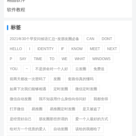
软件教程
标签
2021年30个早安问候语汇总~发朋友圈必备
CAN
DONT
HELLO
I
IDENTITY
IF
KNOW
MEET
NEXT
P
SAY
TIME
TO
WE
WHAT
WINDOWS
YOU.
~
不是拼命对一个人好
云发圈
免费送
前两天都改一次密码了
发圈
套路你真的懂吗
如果下次我们能够相遇
定时发圈
微信定时发圈
微信自动发圈
我不知该用什么身份向你问好
我都舍得
打开微信
易推圈
易推圈定时发圈
是又被盗了
是经营好自己
朋友圈那些所谓的
爱一个人最好的方式
给对方一个优质的爱人
自动发圈
该给的我都给了