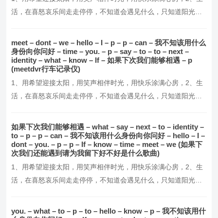
活，在喜怒哀乐间走走停停，不知道会遇见什么，只知道阳光这
么好，别辜负了今天，3、每天醒来，面朝阳光，嘴角上扬，不羡
慕谁，不讨好谁，默默努力，活成自己想要的模样！4、这个世界
meet – dont – we – hello – I – p – p – can – 我不知该用什么
并不完美，但却从未失去它的温暖与美好，5、我们要做的，就是
身份向你问好 – time – you. – p – say – to – to – next –
identity – what – know – If – 如果下次我们能够相遇 – p
报世界以温柔，做一个懂得感恩与回馈的人，6、愿你…。
(meetdvr行车记录仪)
1、用希望迎接太阳，用笑声相伴时光，用快乐涂满心房，2、生
活，在喜怒哀乐间走走停停，不知道会遇见什么，只知道阳光这
么好，别辜负了今天，3、每天醒来，面朝阳光，嘴角上扬，不羡
慕谁，不讨好谁，默默努力，活成自己想要的模样！4、这个世界
如果下次我们能够相遇 – what – say – next – to – identity –
并不完美，但却从未失去它的温暖与美好，5、我们要做的，就是
to – p – p – can – 我不知该用什么身份向你问好 – hello – I –
dont – you. – p – p – If – know – time – meet – we (如果下
报世界以温柔，做一个懂得感恩与回馈的人，6、愿你…。
次我们还能遇到请为我留下好不好是什么歌曲)
1、用希望迎接太阳，用笑声相伴时光，用快乐涂满心房，2、生
活，在喜怒哀乐间走走停停，不知道会遇见什么，只知道阳光这
么好，别辜负了今天，3、每天醒来，面朝阳光，嘴角上扬，不羡
慕谁，不讨好谁，默默努力，活成自己想要的模样！4、这个世界
you. – what – to – p – to – hello – know – p – 我不知该用什