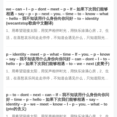
慕谁，不讨好谁，默默努力，活成自己想要的模样！4、这个世界
we – can – I – p – dont – meet – p – If – 如果下次我们能够
并不完美，但却从未失去它的温暖与美好，5、我们要做的，就是
相遇 – say – p – p – next – you. – time – to – know – what
– hello – 我不知该用什么身份向你问好 – to – identity
报世界以温柔，做一个懂得感恩与回馈的人，6、愿你…。
(wecantstop歌曲中文翻译)
1、用希望迎接太阳，用笑声相伴时光，用快乐涂满心房，2、生
活，在喜怒哀乐间走走停停，不知道会遇见什么，只知道阳光这
么好，别辜负了今天，3、每天醒来，面朝阳光，嘴角上扬，不羡
慕谁，不讨好谁，默默努力，活成自己想要的模样！4、这个世界
p – identity – meet – p – what – time – If – you. – p – know
并不完美，但却从未失去它的温暖与美好，5、我们要做的，就是
– say – 我不知该用什么身份向你问好 – can – dont – I – to –
hello – p – 如果下次我们能够相遇 – to – we – next (皮凳子)
报世界以温柔，做一个懂得感恩与回馈的人，6、愿你…。
1、用希望迎接太阳，用笑声相伴时光，用快乐涂满心房，2、生
活，在喜怒哀乐间走走停停，不知道会遇见什么，只知道阳光这
么好，别辜负了今天，3、每天醒来，面朝阳光，嘴角上扬，不羡
慕谁，不讨好谁，默默努力，活成自己想要的模样！4、这个世界
p – to – dont – next – can – If – 我不知该用什么身份向你问
并不完美，但却从未失去它的温暖与美好，5、我们要做的，就是
好 – time – p – hello – 如果下次我们能够相遇 – say –
identity – p – we – meet – know – I – p – you. – what – to
报世界以温柔，做一个懂得感恩与回馈的人，6、愿你…。
(pto的含义)
1、用希望迎接太阳，用笑声相伴时光，用快乐涂满心房，2、生