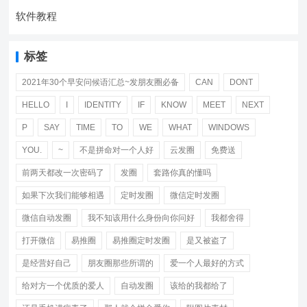
软件教程
标签
2021年30个早安问候语汇总~发朋友圈必备
CAN
DONT
HELLO
I
IDENTITY
IF
KNOW
MEET
NEXT
P
SAY
TIME
TO
WE
WHAT
WINDOWS
YOU.
~
不是拼命对一个人好
云发圈
免费送
前两天都改一次密码了
发圈
套路你真的懂吗
如果下次我们能够相遇
定时发圈
微信定时发圈
微信自动发圈
我不知该用什么身份向你问好
我都舍得
打开微信
易推圈
易推圈定时发圈
是又被盗了
是经营好自己
朋友圈那些所谓的
爱一个人最好的方式
给对方一个优质的爱人
自动发圈
该给的我都给了