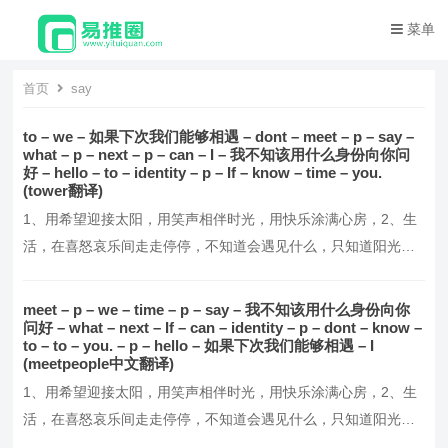
菜单
首页
say
to – we – 如果下次我们能够相遇 – dont – meet – p – say –
what – p – next – p – can – I – 我不知该用什么身份向你问
好 – hello – to – identity – p – If – know – time – you.
(tower翻译)
1、用希望迎接太阳，用笑声相伴时光，用快乐涂满心房，2、生
活，在喜怒哀乐间走走停停，不知道会遇见什么，只知道阳光这
么好，别辜负了今天，3、每天醒来，面朝阳光，嘴角上扬，不羡
慕谁，不讨好谁，默默努力，活成自己想要的模样！4、这个世界
meet – p – we – time – p – say – 我不知该用什么身份向你
并不完美，但却从未失去它的温暖与美好，5、我们要做的，就是
问好 – what – next – If – can – identity – p – dont – know –
to – to – you. – p – hello – 如果下次我们能够相遇 – I
报世界以温柔，做一个懂得感恩与回馈的人，6、愿你…。
(meetpeople中文翻译)
1、用希望迎接太阳，用笑声相伴时光，用快乐涂满心房，2、生
活，在喜怒哀乐间走走停停，不知道会遇见什么，只知道阳光这
么好，别辜负了今天，3、每天醒来，面朝阳光，嘴角上扬，不羡