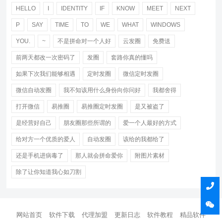
HELLO
I
IDENTITY
IF
KNOW
MEET
NEXT
P
SAY
TIME
TO
WE
WHAT
WINDOWS
YOU.
~
不是拼命对一个人好
云发圈
免费送
前两天都改一次密码了
发圈
套路你真的懂吗
如果下次我们能够相遇
定时发圈
微信定时发圈
微信自动发圈
我不知该用什么身份向你问好
我都舍得
打开微信
易推圈
易推圈定时发圈
是又被盗了
是经营好自己
朋友圈那些所谓的
爱一个人最好的方式
给对方一个优质的爱人
自动发圈
该给的我都给了
还是手机进病毒了
那人就会拼命爱你
附图片素材
除了让你知道我心如刀割
网站首页
软件下载
代理加盟
更新日志
软件教程
精品软件