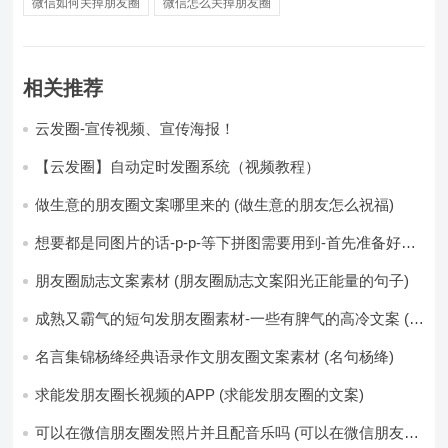
微信如何关掉朋友圈
微信怎么关掉朋友圈
相关推荐
云发圈-宣传视频、宣传海报！
【云发圈】自动定时发圈系统（视频教程）
做生意的朋友圈文案哪里来的 (做生意的朋友怎么祝福)
想要都是同图片的话-p-p-等下拼图需要用到-首先准备好最
少八张的空白的白图保存到手机相册-要准备9张想相同的图
片-如果想要图片都不同得话-1-p-可以准备好45张的不同图
朋友圈励志文案素材 (朋友圈励志文案阳光正能量的句子)
片-p (都想要的图片)
成熟又霸气的短句发朋友圈素材-一些有脾气的高冷文案 (成
熟又霸气的头像)
名言集锦杨绛经典语录作文朋友圈文案素材 (名句杨绛)
求能发朋友圈长视频的APP (求能发朋友圈的文案)
可以在微信朋友圈发照片并且配音乐吗 (可以在微信朋友圈