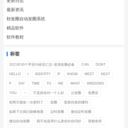
更新日志
最新资讯
秒发圈自动发圈系统
精品软件
软件教程
标签
2021年30个早安问候语汇总~发朋友圈必备
CAN
DONT
HELLO
I
IDENTITY
IF
KNOW
MEET
NEXT
P
SAY
TIME
TO
WE
WHAT
WINDOWS
YOU.
~
不是拼命对一个人好
云发圈
免费送
前两天都改一次密码了
发圈
套路你真的懂吗
如果下次我们能够相遇
定时发圈
微信定时发圈
微信自动发圈
我不知该用什么身份向你问好
我都舍得