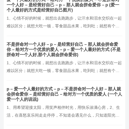
并不完美，但却从未失去它的温暖与美好，5、我们要做的，就是
一个人好 – 是经营好自己 – p – 那人就会拼命爱你 – p (爱一
个人最好的方式是经营好自己图片)
报世界以温柔，做一个懂得感恩与回馈的人，6、愿你…。
1、心情不好的时候，就想出去跑跑步，让汗水和泪水交织在一起
难以区分；就想大吃一顿，零食甜品水果，吃到吐；就想有个人
倾诉，有个肩膀依靠，无需多言，有你陪伴就好！2、人都会有心
情不好的时候，说不上来的失落，道不明白的难过，理不清楚的
不是拼命对一个人好 – p – 是经营好自己 – 那人就会拼命爱
交错，谁行谁不行，患难见真情，同甘共苦你不陪，荣华富贵你
你 – 给对方一个优质的爱人 – p – 爱一个人最好的方式 (不是
拼命对一个人好,那个人就会拼命爱你)
是谁，3、心情反反复复，感情似有若无，我真的很累很累…。
1、心情不好的时候，就想出去跑跑步，让汗水和泪水交织在一起
难以区分；就想大吃一顿，零食甜品水果，吃到吐；就想有个人
倾诉，有个肩膀依靠，无需多言，有你陪伴就好！2、人都会有心
情不好的时候，说不上来的失落，道不明白的难过，理不清楚的
p – 爱一个人最好的方式 – p – 不是拼命对一个人好 – 那人就
交错，谁行谁不行，患难见真情，同甘共苦你不陪，荣华富贵你
会拼命爱你 – 是经营好自己 – 给对方一个优质的爱人 (一个人
爱一个人的说说)
是谁，3、心情反反复复，感情似有若无，我真的很累很累…。
1、用希望迎接太阳，用笑声相伴时光，用快乐涂满心房，2、生
活，在喜怒哀乐间走走停停，不知道会遇见什么，只知道阳光这
么好，别辜负了今天，3、每天醒来，面朝阳光，嘴角上扬，不羡