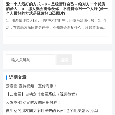
慕谁，不讨好谁，默默努力，活成自己想要的模样！4、这个世界
爱一个人最好的方式 – p – 是经营好自己 – 给对方一个优质
并不完美，但却从未失去它的温暖与美好，5、我们要做的，就是
的爱人 – p – 那人就会拼命爱你 – 不是拼命对一个人好 (爱一
个人最好的方式是经营好自己图片)
报世界以温柔，做一个懂得感恩与回馈的人，6、愿你…。
1、用希望迎接太阳，用笑声相伴时光，用快乐涂满心房，2、生
活，在喜怒哀乐间走走停停，不知道会遇见什么，只知道阳光这
么好，别辜负了今天，3、每天醒来，面朝阳光，嘴角上扬，不羡
慕谁，不讨好谁，默默努力，活成自己想要的模样！4、这个世界
并不完美，但却从未失去它的温暖与美好，5、我们要做的，就是
报世界以温柔，做一个懂得感恩与回馈的人，6、愿你…。
搜索
近期文章
云发圈-宣传视频、宣传海报！
【云发圈】自动定时发圈系统（视频教程）
云发圈-自动定时发圈使用教程！
做生意的朋友圈文案哪里来的 (做生意的朋友怎么祝福)