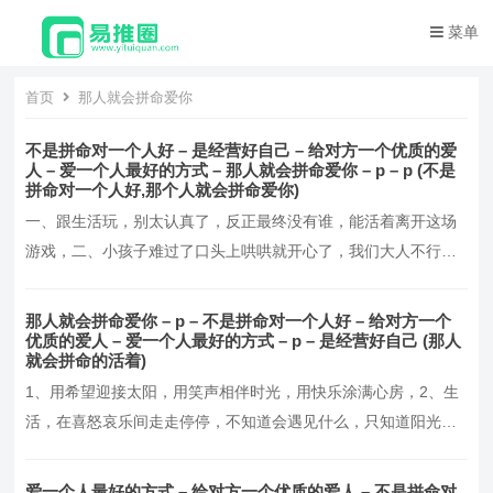
菜单
首页
那人就会拼命爱你
不是拼命对一个人好 – 是经营好自己 – 给对方一个优质的爱
人 – 爱一个人最好的方式 – 那人就会拼命爱你 – p – p (不是
拼命对一个人好,那个人就会拼命爱你)
一、跟生活玩，别太认真了，反正最终没有谁，能活着离开这场
游戏，二、小孩子难过了口头上哄哄就开心了，我们大人不行，
得吃顿好的或买些东西才行，三、在成年人的感情世界里有一个
潜规则，不主动就是答案，没有回应就等于拒绝，这世界上没有
那人就会拼命爱你 – p – 不是拼命对一个人好 – 给对方一个
人忙到一天不回复你的消息，四、目前的状态是，实在乐观不起
优质的爱人 – 爱一个人最好的方式 – p – 是经营好自己 (那人
就会拼命的活着)
来，也没有勇气破罐破摔，光是维持现状就已经消耗了我全部
1、用希望迎接太阳，用笑声相伴时光，用快乐涂满心房，2、生
的…。
活，在喜怒哀乐间走走停停，不知道会遇见什么，只知道阳光这
么好，别辜负了今天，3、每天醒来，面朝阳光，嘴角上扬，不羡
慕谁，不讨好谁，默默努力，活成自己想要的模样！4、这个世界
爱一个人最好的方式 – 给对方一个优质的爱人 – 不是拼命对