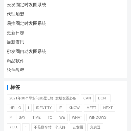
云发圈定时发圈系统
代理加盟
易推圈定时发圈系统
更新日志
最新资讯
秒发圈自动发圈系统
精品软件
软件教程
标签
2021年30个早安问候语汇总~发朋友圈必备
CAN
DONT
HELLO
I
IDENTITY
IF
KNOW
MEET
NEXT
P
SAY
TIME
TO
WE
WHAT
WINDOWS
YOU.
~
不是拼命对一个人好
云发圈
免费送