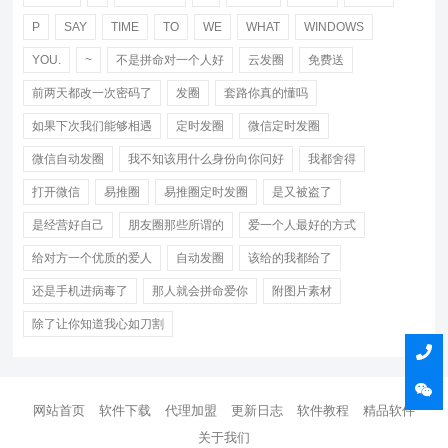
P
SAY
TIME
TO
WE
WHAT
WINDOWS
YOU.
~
不是拼命对一个人好
云发圈
免费送
前两天都改一次密码了
发圈
套路你真的懂吗
如果下次我们能够相遇
定时发圈
微信定时发圈
微信自动发圈
我不知该用什么身份向你问好
我都舍得
打开微信
易推圈
易推圈定时发圈
是又被盗了
是经营好自己
朋友圈那些所谓的
爱一个人最好的方式
给对方一个优质的爱人
自动发圈
该给的我都给了
还是手机进病毒了
那人就会拼命爱你
附图片素材
除了让你知道我心如刀割
网站首页
软件下载
代理加盟
更新日志
软件教程
精品软件
关于我们