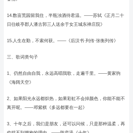
14.数亩荒园留我住，半瓶浊酒待君温。——苏轼《正月二十
日往岐亭郡人潘古郭三人送余于女王城东禅庄院》
15.人生在勤，不索何获。——《后汉书·列传·张衡列传》
三、歌词类句子
1、仍然自由自我，永远高唱我歌，走遍千里。——黄家驹
《海阔天空》
2、如果阳光永远都炽热，如果彩虹不会掉颜色，你能不能不
离开呢。——邓紫棋《多远都要在一起》
3、十年之后，我们是朋友，还可以问候，只是那种温柔，再
也找不到拥抱的理由。——陈奕迅《十年》