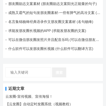
片-如果想要图片都不同得话-1-p-可以准备好45张的不同图
朋友圈励志文案素材 (朋友圈励志文案阳光正能量的句子)
片-p (都想要的图片)
成熟又霸气的短句发朋友圈素材-一些有脾气的高冷文案 (成
熟又霸气的头像)
名言集锦杨绛经典语录作文朋友圈文案素材 (名句杨绛)
求能发朋友圈长视频的APP (求能发朋友圈的文案)
可以在微信朋友圈发照片并且配音乐吗 (可以在微信朋友圈
卖东西吗)
什么软件可以发朋友圈长视频 (什么软件可以翻译方言)
搜索
近期文章
云发圈-宣传视频、宣传海报！
【云发圈】自动定时发圈系统（视频教程）