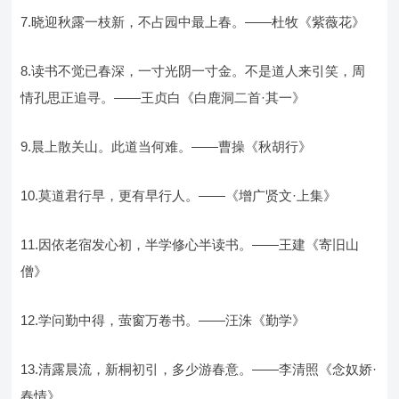
7.晓迎秋露一枝新，不占园中最上春。——杜牧《紫薇花》
8.读书不觉已春深，一寸光阴一寸金。不是道人来引笑，周
情孔思正追寻。——王贞白《白鹿洞二首·其一》
9.晨上散关山。此道当何难。——曹操《秋胡行》
10.莫道君行早，更有早行人。——《增广贤文·上集》
11.因依老宿发心初，半学修心半读书。——王建《寄旧山
僧》
12.学问勤中得，萤窗万卷书。——汪洙《勤学》
13.清露晨流，新桐初引，多少游春意。——李清照《念奴娇·
春情》