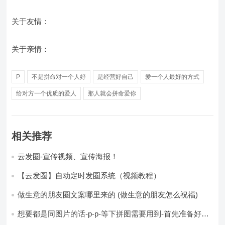
关于友情：
关于亲情：
P
不是拼命对一个人好
是经营好自己
爱一个人最好的方式
给对方一个优质的爱人
那人就会拼命爱你
相关推荐
云发圈-宣传视频、宣传海报！
【云发圈】自动定时发圈系统（视频教程）
做生意的朋友圈文案哪里来的 (做生意的朋友怎么祝福)
想要都是同图片的话-p-p-等下拼图需要用到-首先准备好最
少八张的空白的白图保存到手机相册-要准备9张想相同的图