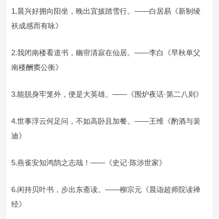
1.晨兴好拥向阳坐，晚出宜披踏雪行。——白居易《新制绫
袄成感而有咏》
2.我闭南楼看道书，幽帘清寂在仙居。——李白《早秋单父
南楼酬窦公衡》
3.能脱身牢笼外，便是大英雄。——《围炉夜话·第二八则》
4.世事浮云何足问，不如高卧且加餐。——王维《酌酒与裴
迪》
5.燕雀安知鸿鹄之志哉！——《史记·陈涉世家》
6.闲持贝叶书，步出东斋读。——柳宗元《晨诣超师院读禅
经》