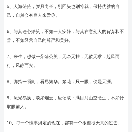
5、人海茫茫，岁月尚长，别回头也别将就，保持优雅的自
己，自然会有良人来爱你。
6、与其违心赔笑，不如一人安静，与其在意别人的背弃和不
善，不如经营自己的尊严和美好。
7、来生，想做一朵蒲公英，无牵无挂，无欲无求，起风而
行，风静而安。
8、弹指一瞬间，看尽繁华。繁花，只一眼，便是天涯。
9、流光易换，淡如烟云，应记取：满目河山空念远，不如怜
取眼前人。
10、每一个懂事淡定的现在，都有一个很傻很天真的过去。