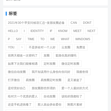
标签
2021年30个早安问候语汇总~发朋友圈必备
CAN
DONT
HELLO
I
IDENTITY
IF
KNOW
MEET
NEXT
P
SAY
TIME
TO
WE
WHAT
WINDOWS
YOU.
~
不是拼命对一个人好
云发圈
免费送
前两天都改一次密码了
发圈
套路你真的懂吗
如果下次我们能够相遇
定时发圈
微信定时发圈
微信自动发圈
我不知该用什么身份向你问好
我都舍得
打开微信
易推圈
易推圈定时发圈
是又被盗了
是经营好自己
朋友圈那些所谓的
爱一个人最好的方式
给对方一个优质的爱人
自动发圈
该给的我都给了
还是手机进病毒了
那人就会拼命爱你
附图片素材