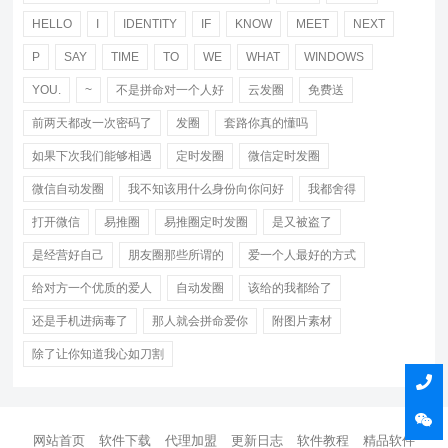
HELLO
I
IDENTITY
IF
KNOW
MEET
NEXT
P
SAY
TIME
TO
WE
WHAT
WINDOWS
YOU.
~
不是拼命对一个人好
云发圈
免费送
前两天都改一次密码了
发圈
套路你真的懂吗
如果下次我们能够相遇
定时发圈
微信定时发圈
微信自动发圈
我不知该用什么身份向你问好
我都舍得
打开微信
易推圈
易推圈定时发圈
是又被盗了
是经营好自己
朋友圈那些所谓的
爱一个人最好的方式
给对方一个优质的爱人
自动发圈
该给的我都给了
还是手机进病毒了
那人就会拼命爱你
附图片素材
除了让你知道我心如刀割
网站首页
软件下载
代理加盟
更新日志
软件教程
精品软件