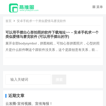
菜单
首页
安卓手机求一个类似爱情马赛克软件
可以用手摆出心形拍照的软件下载地址~~ – 安卓手机求一个
类似爱情马赛克软件 (可以用手摆出的字)
展开全部bodysymbol，拼图相机，可拍心形拼图照片，心型的照
片是什么软件啊这个跟软件没关系，这个是跟创意有关系，前面
想好了拍什么样的，后面只是排列一下，什么软件都可以做的出
来手机上可以用什么软件制作心形图，除了美图秀秀，ps外，一
定要是手机软件哦，求解，pixlrexperss、汉化版、可以做、祝你
生活快乐、合家幸福有谁知道这个…。
搜索
近期文章
云发圈-宣传视频、宣传海报！