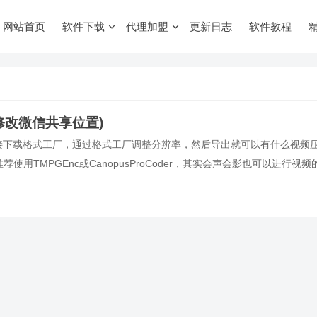
网站首页
软件下载
代理加盟
更新日志
软件教程
修改微信共享位置)
接下载格式工厂，通过格式工厂调整分辨率，然后导出就可以有什么视频
r推荐使用TMPGEnc或CanopusProCoder，其实会声会影也可以进行视频
而且压缩时的可调节参…。