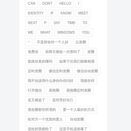
CAN
DONT
HELLO
I
IDENTITY
IF
KNOW
MEET
NEXT
P
SAY
TIME
TO
WE
WHAT
WINDOWS
YOU.
~
不是拼命对一个人好
云发圈
免费送
前两天都改一次密码了
发圈
套路你真的懂吗
如果下次我们能够相遇
定时发圈
微信定时发圈
微信自动发圈
我不知该用什么身份向你问好
我都舍得
打开微信
易推圈
易推圈定时发圈
是又被盗了
是经营好自己
朋友圈那些所谓的
爱一个人最好的方式
给对方一个优质的爱人
自动发圈
该给的我都给了
还是手机进病毒了