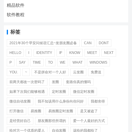
精品软件
软件教程
标签
2021年30个早安问候语汇总~发朋友圈必备
CAN
DONT
HELLO
I
IDENTITY
IF
KNOW
MEET
NEXT
P
SAY
TIME
TO
WE
WHAT
WINDOWS
YOU.
~
不是拼命对一个人好
云发圈
免费送
前两天都改一次密码了
发圈
套路你真的懂吗
如果下次我们能够相遇
定时发圈
微信定时发圈
微信自动发圈
我不知该用什么身份向你问好
我都舍得
打开微信
易推圈
易推圈定时发圈
是又被盗了
是经营好自己
朋友圈那些所谓的
爱一个人最好的方式
给对方一个优质的爱人
自动发圈
该给的我都给了