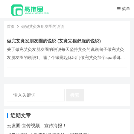
菜单
首页
做完艾灸发朋友圈的说说
做完艾灸发朋友圈的说说 (艾灸完很舒服的说说)
关于做完艾灸发朋友圈的说说每天坚持艾灸的说说句子做完艾灸
发朋友圈的说说1、睡了个懒觉起床出门做完艾灸加个spa采耳也
来了一套，终于感觉活过来了，加班的疲惫难以言喻，2、做完艾
灸感觉自己就是一个行走的药罐子，走到哪药味儿飘到哪，中年
少女已就位，按摩泡脚喝热茶，3、艾灸真的舒服哦！做完艾灸的
我在上海的寒风中热得想脱衣服，4、做完艾灸那味道…。
搜索
近期文章
云发圈-宣传视频、宣传海报！