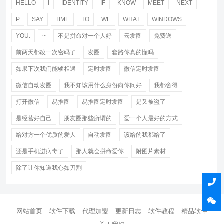
HELLO
I
IDENTITY
IF
KNOW
MEET
NEXT
P
SAY
TIME
TO
WE
WHAT
WINDOWS
YOU.
~
不是拼命对一个人好
云发圈
免费送
前两天都改一次密码了
发圈
套路你真的懂吗
如果下次我们能够相遇
定时发圈
微信定时发圈
微信自动发圈
我不知该用什么身份向你问好
我都舍得
打开微信
易推圈
易推圈定时发圈
是又被盗了
是经营好自己
朋友圈那些所谓的
爱一个人最好的方式
给对方一个优质的爱人
自动发圈
该给的我都给了
还是手机进病毒了
那人就会拼命爱你
附图片素材
除了让你知道我心如刀割
网站首页
软件下载
代理加盟
更新日志
软件教程
精品软件