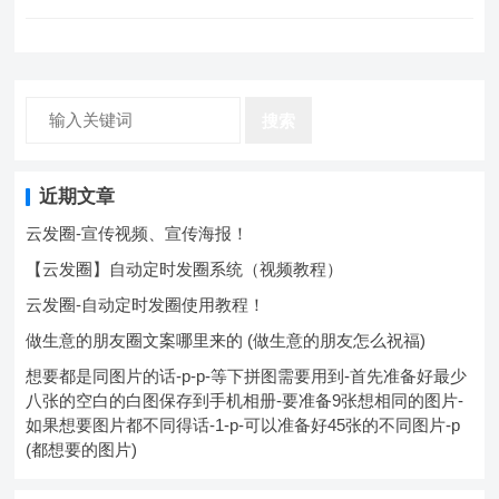
的样子，4、星光不问赶路人，时光不负有心人，5、前路浩浩荡
荡，万事尽可期待，6、遇见都是天意，拥有的都是幸运，7、人
字好写却难做，心字简单却难懂，8、熬过无人问津的日子，才有
诗和远方，9、饭要和投缘的人吃，日子要和懂你的…。
搜索
近期文章
云发圈-宣传视频、宣传海报！
【云发圈】自动定时发圈系统（视频教程）
云发圈-自动定时发圈使用教程！
做生意的朋友圈文案哪里来的 (做生意的朋友怎么祝福)
想要都是同图片的话-p-p-等下拼图需要用到-首先准备好最少
八张的空白的白图保存到手机相册-要准备9张想相同的图片-
如果想要图片都不同得话-1-p-可以准备好45张的不同图片-p
(都想要的图片)