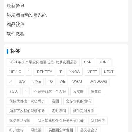
最新资讯
秒发圈自动发圈系统
精品软件
软件教程
标签
2021年30个早安问候语汇总~发朋友圈必备
CAN
DONT
HELLO
I
IDENTITY
IF
KNOW
MEET
NEXT
P
SAY
TIME
TO
WE
WHAT
WINDOWS
YOU.
~
不是拼命对一个人好
云发圈
免费送
前两天都改一次密码了
发圈
套路你真的懂吗
如果下次我们能够相遇
定时发圈
微信定时发圈
微信自动发圈
我不知该用什么身份向你问好
我都舍得
打开微信
易推圈
易推圈定时发圈
是又被盗了