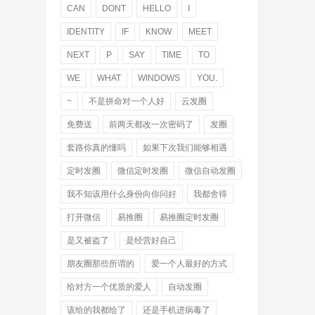
CAN
DONT
HELLO
I
IDENTITY
IF
KNOW
MEET
NEXT
P
SAY
TIME
TO
WE
WHAT
WINDOWS
YOU.
~
不是拼命对一个人好
云发圈
免费送
前两天都改一次密码了
发圈
套路你真的懂吗
如果下次我们能够相遇
定时发圈
微信定时发圈
微信自动发圈
我不知该用什么身份向你问好
我都舍得
打开微信
易推圈
易推圈定时发圈
是又被盗了
是经营好自己
朋友圈那些所谓的
爱一个人最好的方式
给对方一个优质的爱人
自动发圈
该给的我都给了
还是手机进病毒了