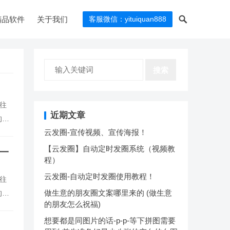
精品软件
关于我们
客服微信：yituiquan888
搜索
往
近期文章
的就
云发圈-宣传视频、宣传海报！
【云发圈】自动定时发圈系统（视频教
一
程）
云发圈-自动定时发圈使用教程！
往
做生意的朋友圈文案哪里来的 (做生意
的就
的朋友怎么祝福)
想要都是同图片的话-p-p-等下拼图需要