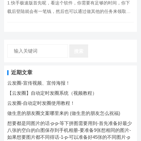
你发现它会转的很慢，但是前期的话赚钱也是挺快的，呃，
1.快手极速版首先呢，看这个软件，你需要有足够的时间，你下
我…。
载后登陆就会有一笔钱，然后也可以通过做其他的任务来领取奖
励，也可以邀请你的好朋友，这让也就有几十块钱了，一天看大
概一万多金币就有一块钱，但是有时候也有上线的时候，就是你
看了很久之后，那个就不会再转了，再到后期你看了很久之后，
你发现它会转的很慢，但是前期的话赚钱也是挺快的，呃，
搜索
我…。
近期文章
云发圈-宣传视频、宣传海报！
【云发圈】自动定时发圈系统（视频教程）
云发圈-自动定时发圈使用教程！
做生意的朋友圈文案哪里来的 (做生意的朋友怎么祝福)
想要都是同图片的话-p-p-等下拼图需要用到-首先准备好最少
八张的空白的白图保存到手机相册-要准备9张想相同的图片-
如果想要图片都不同得话-1-p-可以准备好45张的不同图片-p