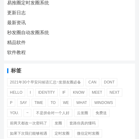
易推圈定时发圈系统
更新日志
最新资讯
秒发圈自动发圈系统
精品软件
软件教程
标签
2021年30个早安问候语汇总~发朋友圈必备
CAN
DONT
HELLO
I
IDENTITY
IF
KNOW
MEET
NEXT
P
SAY
TIME
TO
WE
WHAT
WINDOWS
YOU.
~
不是拼命对一个人好
云发圈
免费送
前两天都改一次密码了
发圈
套路你真的懂吗
如果下次我们能够相遇
定时发圈
微信定时发圈