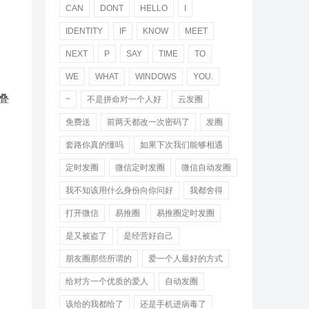
CAN
DONT
HELLO
I
IDENTITY
IF
KNOW
MEET
NEXT
P
SAY
TIME
TO
WE
WHAT
WINDOWS
YOU.
叠
~
不是拼命对一个人好
云发圈
免费送
前两天都改一次密码了
发圈
套路你真的懂吗
如果下次我们能够相遇
定时发圈
微信定时发圈
微信自动发圈
我不知该用什么身份向你问好
我都舍得
打开微信
易推圈
易推圈定时发圈
是又被盗了
是经营好自己
朋友圈那些所谓的
爱一个人最好的方式
给对方一个优质的爱人
自动发圈
该给的我都给了
还是手机进病毒了