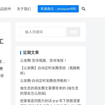
精品软件
关于我们
客服微信：yituiquan888
搜索
工
近期文章
云发圈-宣传视频、宣传海报！
度，
【云发圈】自动定时发圈系统（视频教
叠
程）
到朋
云发圈-自动定时发圈使用教程！
做生意的朋友圈文案哪里来的 (做生意
的朋友怎么祝福)
想要都是同图片的话-p-p-等下拼图需要