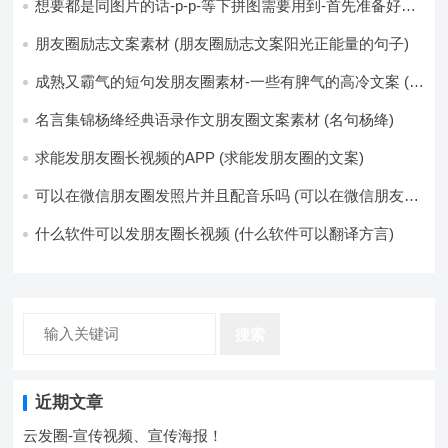
想要都是同图片的话-p-p-等下拼图需要用到-首先准备好最
少八张的空白的白图保存到手机相册-要准备9张想相同的图
片-如果想要图片都不同得话-1-p-可以准备好45张的不同图
朋友圈励志文案素材 (朋友圈励志文案阳光正能量的句子)
片-p (都想要的图片)
成熟又霸气的短句发朋友圈素材-一些有脾气的高冷文案 (成
熟又霸气的头像)
名言集锦杨绛经典语录作文朋友圈文案素材 (名句杨绛)
求能发朋友圈长视频的APP (求能发朋友圈的文案)
可以在微信朋友圈发照片并且配音乐吗 (可以在微信朋友圈
卖东西吗)
什么软件可以发朋友圈长视频 (什么软件可以翻译方言)
搜索
近期文章
云发圈-宣传视频、宣传海报！