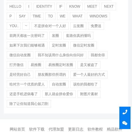
HELLO
I
IDENTITY
IF
KNOW
MEET
NEXT
P
SAY
TIME
TO
WE
WHAT
WINDOWS
YOU.
~
不是拼命对一个人好
云发圈
免费送
前两天都改一次密码了
发圈
套路你真的懂吗
如果下次我们能够相遇
定时发圈
微信定时发圈
微信自动发圈
我不知该用什么身份向你问好
我都舍得
打开微信
易推圈
易推圈定时发圈
是又被盗了
是经营好自己
朋友圈那些所谓的
爱一个人最好的方式
给对方一个优质的爱人
自动发圈
该给的我都给了
还是手机进病毒了
那人就会拼命爱你
附图片素材
除了让你知道我心如刀割
网站首页
软件下载
代理加盟
更新日志
软件教程
精品软件