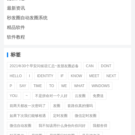
最新资讯
秒发圈自动发圈系统
精品软件
软件教程
标签
2021年30个早安问候语汇总~发朋友圈必备
CAN
DONT
HELLO
I
IDENTITY
IF
KNOW
MEET
NEXT
P
SAY
TIME
TO
WE
WHAT
WINDOWS
YOU.
~
不是拼命对一个人好
云发圈
免费送
前两天都改一次密码了
发圈
套路你真的懂吗
如果下次我们能够相遇
定时发圈
微信定时发圈
微信自动发圈
我不知该用什么身份向你问好
我都舍得