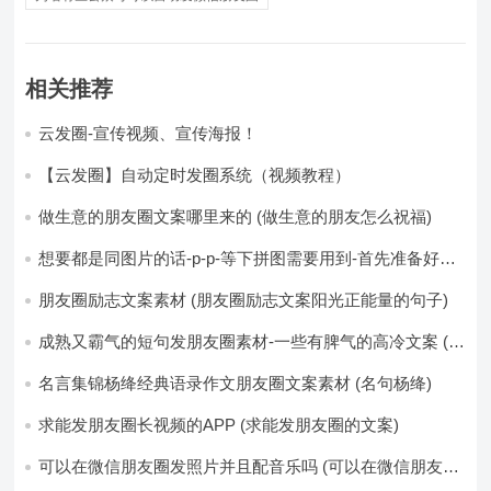
相关推荐
云发圈-宣传视频、宣传海报！
【云发圈】自动定时发圈系统（视频教程）
做生意的朋友圈文案哪里来的 (做生意的朋友怎么祝福)
想要都是同图片的话-p-p-等下拼图需要用到-首先准备好最
少八张的空白的白图保存到手机相册-要准备9张想相同的图
片-如果想要图片都不同得话-1-p-可以准备好45张的不同图
朋友圈励志文案素材 (朋友圈励志文案阳光正能量的句子)
片-p (都想要的图片)
成熟又霸气的短句发朋友圈素材-一些有脾气的高冷文案 (成
熟又霸气的头像)
名言集锦杨绛经典语录作文朋友圈文案素材 (名句杨绛)
求能发朋友圈长视频的APP (求能发朋友圈的文案)
可以在微信朋友圈发照片并且配音乐吗 (可以在微信朋友圈
卖东西吗)