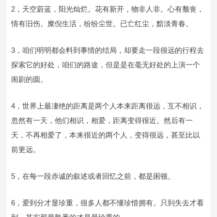
2，天空蔚蓝，阳光灿烂。花有新开，物非人非。心有颓丧，
情有旧伤。糜倪生活，纷纷尘世。已亡红尘，黯淡青春。
3，咱们明明都会料到事情的结局，却要走一段很远的行程去
探索它的好处，咱们的路途，但是是在毫无好处的上演一个
闹剧的圆。
4，世界上最凄绝的距离是两个人本来距离很远，互不相识，
忽然有一天，他们相识，相爱，距离变得很近。然后有一
天，不再相爱了，本来很近的两个人，变得很远，甚至比以
前更远。
5，在每一段赤诚的叙述或者回忆之前，都是困顿。
6，爱到分才显珍重，很多人都不懂珍惜拥有。只到失去才看