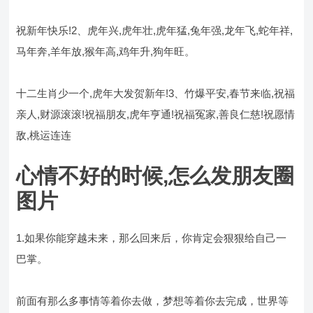
祝新年快乐!2、虎年兴,虎年壮,虎年猛,兔年强,龙年飞,蛇年祥,
马年奔,羊年放,猴年高,鸡年升,狗年旺。
十二生肖少一个,虎年大发贺新年!3、竹爆平安,春节来临,祝福
亲人,财源滚滚!祝福朋友,虎年亨通!祝福冤家,善良仁慈!祝愿情
敌,桃运连连
心情不好的时候,怎么发朋友圈
图片
1.如果你能穿越未来，那么回来后，你肯定会狠狠给自己一
巴掌。
前面有那么多事情等着你去做，梦想等着你去完成，世界等