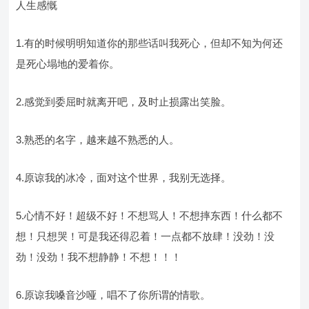
人生感慨
1.有的时候明明知道你的那些话叫我死心，但却不知为何还
是死心塌地的爱着你。
2.感觉到委屈时就离开吧，及时止损露出笑脸。
3.熟悉的名字，越来越不熟悉的人。
4.原谅我的冰冷，面对这个世界，我别无选择。
5.心情不好！超级不好！不想骂人！不想摔东西！什么都不
想！只想哭！可是我还得忍着！一点都不放肆！没劲！没
劲！没劲！我不想静静！不想！！！
6.原谅我嗓音沙哑，唱不了你所谓的情歌。