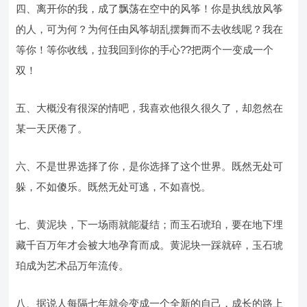
四、离开你的我，成了飘荡在空中的风筝！你是执线放风筝
的人，可为何？为何任由风筝胡乱摆舞而不去收线呢？我在
等你！等你收线，拉我回到你的手心??把两个一变成一个
双！
五、大概没有很深的情吧，我喜欢他很久很久了，却忽然在
某一天厌倦了。
六、不是世界选择了你，是你选择了这个世界。既然无处可
躲，不如傻乐。既然无处可逃，不如喜悦。
七、黄泥块，下一场雨就能凝结；而玉石琥珀，要在地下埋
藏千百万年才会被大地孕育而成。黄泥块一踩就碎，玉石琥
珀成为艺术品万年流传。
八、据说人每隔七年就会变成一个全新的自己，成长的路上