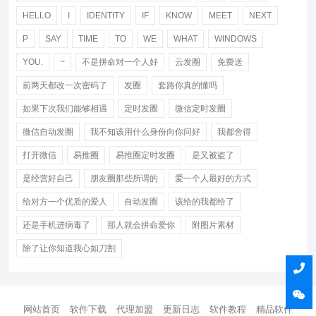
HELLO
I
IDENTITY
IF
KNOW
MEET
NEXT
P
SAY
TIME
TO
WE
WHAT
WINDOWS
YOU.
~
不是拼命对一个人好
云发圈
免费送
前两天都改一次密码了
发圈
套路你真的懂吗
如果下次我们能够相遇
定时发圈
微信定时发圈
微信自动发圈
我不知该用什么身份向你问好
我都舍得
打开微信
易推圈
易推圈定时发圈
是又被盗了
是经营好自己
朋友圈那些所谓的
爱一个人最好的方式
给对方一个优质的爱人
自动发圈
该给的我都给了
还是手机进病毒了
那人就会拼命爱你
附图片素材
除了让你知道我心如刀割
网站首页
软件下载
代理加盟
更新日志
软件教程
精品软件