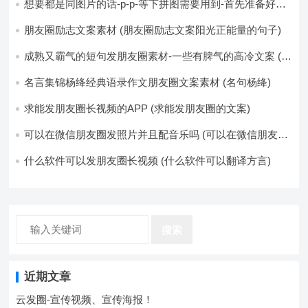
想要都是同图片的话-p-p-等下拼图需要用到-首先准备好最
少八张的空白的白图保存到手机相册-要准备9张想相同的图
片-如果想要图片都不同得话-1-p-可以准备好45张的不同图
朋友圈励志文案素材 (朋友圈励志文案阳光正能量的句子)
片-p (都想要的图片)
成熟又霸气的短句发朋友圈素材-一些有脾气的高冷文案 (成
熟又霸气的头像)
名言集锦杨绛经典语录作文朋友圈文案素材 (名句杨绛)
求能发朋友圈长视频的APP (求能发朋友圈的文案)
可以在微信朋友圈发照片并且配音乐吗 (可以在微信朋友圈
卖东西吗)
什么软件可以发朋友圈长视频 (什么软件可以翻译方言)
搜索
近期文章
云发圈-宣传视频、宣传海报！