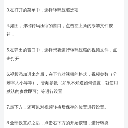
3.在打开的菜单中，选择转码压缩选项
4.如图，弹出转码压缩的窗口，点击左上角的添加文件按
钮，
5.在弹出的窗口中，选择想要进行转码压缩的视频文件，点
击打开
6.视频添加进来之后，在下方对视频的格式，视频参数（分
辨率大小等等）、音频参数（如果不知道如何设置，就使用
默认的参数即可）等进行设置
7.最下方，还可以对视频转换后保存的位置进行设置。
8.全部设置好之后，点击右下方的开始按钮，进行转换