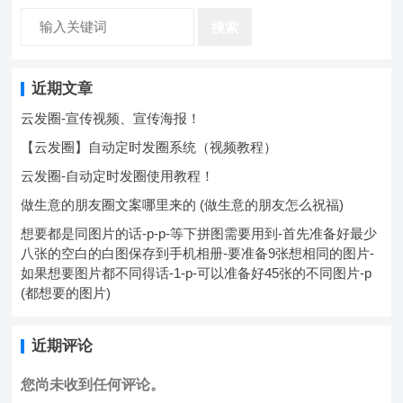
搜索
近期文章
云发圈-宣传视频、宣传海报！
【云发圈】自动定时发圈系统（视频教程）
云发圈-自动定时发圈使用教程！
做生意的朋友圈文案哪里来的 (做生意的朋友怎么祝福)
想要都是同图片的话-p-p-等下拼图需要用到-首先准备好最少
八张的空白的白图保存到手机相册-要准备9张想相同的图片-
如果想要图片都不同得话-1-p-可以准备好45张的不同图片-p
(都想要的图片)
近期评论
您尚未收到任何评论。