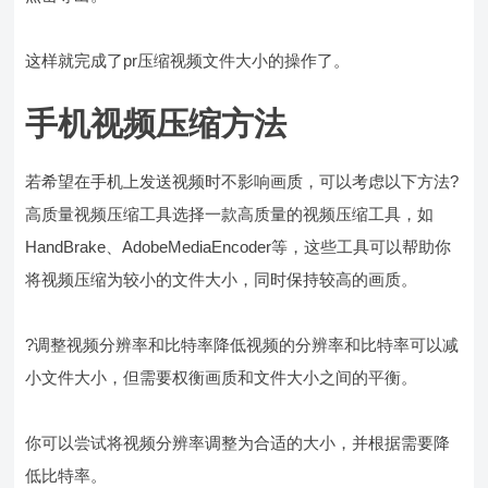
这样就完成了pr压缩视频文件大小的操作了。
手机视频压缩方法
若希望在手机上发送视频时不影响画质，可以考虑以下方法?
高质量视频压缩工具选择一款高质量的视频压缩工具，如
HandBrake、AdobeMediaEncoder等，这些工具可以帮助你
将视频压缩为较小的文件大小，同时保持较高的画质。
?调整视频分辨率和比特率降低视频的分辨率和比特率可以减
小文件大小，但需要权衡画质和文件大小之间的平衡。
你可以尝试将视频分辨率调整为合适的大小，并根据需要降
低比特率。