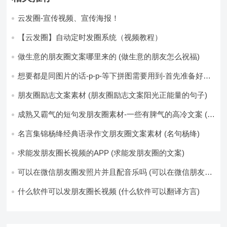
云发圈-宣传视频、宣传海报！
【云发圈】自动定时发圈系统（视频教程）
做生意的朋友圈文案哪里来的 (做生意的朋友怎么祝福)
想要都是同图片的话-p-p-等下拼图需要用到-首先准备好最
少八张的空白的白图保存到手机相册-要准备9张想相同的图
片-如果想要图片都不同得话-1-p-可以准备好45张的不同图
朋友圈励志文案素材 (朋友圈励志文案阳光正能量的句子)
片-p (都想要的图片)
成熟又霸气的短句发朋友圈素材-一些有脾气的高冷文案 (成
熟又霸气的头像)
名言集锦杨绛经典语录作文朋友圈文案素材 (名句杨绛)
求能发朋友圈长视频的APP (求能发朋友圈的文案)
可以在微信朋友圈发照片并且配音乐吗 (可以在微信朋友圈
卖东西吗)
什么软件可以发朋友圈长视频 (什么软件可以翻译方言)