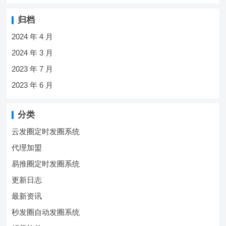
归档
2024 年 4 月
2024 年 3 月
2023 年 7 月
2023 年 6 月
分类
云发圈定时发圈系统
代理加盟
易推圈定时发圈系统
更新日志
最新资讯
秒发圈自动发圈系统