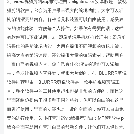
2、video视频剪辑app推荐理由：alightmotion安卓版是一款视
频剪辑软件，它会为用户带来强大的编辑功能，大家可以轻
松编辑漂亮的内容。各种道具和装置可以自由使用，感受独
特的功能体验，方便每个人操作。如果你有需要的话，这样
的软件可以下载试用。3、即录剪辑手机版推荐理由：即录剪
辑提供的最新编辑功能，为用户提供不同视频的编辑功能，
提高大家的编辑速度。还能提供大量的编辑素材，帮助用户
丰富自己的视频内容。你自己有什么想法的话也可以添加上
去，争取让视频内容好看，就跟大片似的。4、BLURRR剪辑
软件推荐理由：BLURRR剪辑软件是一款手机视频剪辑工
具，整个软件中的工具使用起来也是非常的方便的，而且这
里面还给你提供了很多种不同的特效，你可以自由的在这里
面进行使用，里面的功能也是非常的全面的，你可以自由免
费的进行使用。5、MT管理器vip版推荐理由：MT管理器vip
版会全面帮助用户管理自己的移动文件，让他们可以轻松地