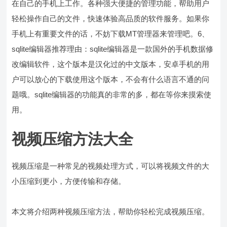
在自己的手机上工作。各种强大便捷的管理功能，帮助用户
轻松操作自己的文件，快速体验高品质的软件服务。如果你
手机上有重要文件的话，不妨下载MT管理器来管理吧。6、
sqlite编辑器推荐理由：sqlite编辑器是一款国外的手机数据修
改编辑软件，这个版本是汉化过的中文版本，安卓手机的用
户可以放心的下载使用这个版本，不会有什么语言不通的问
题哦。sqlite编辑器的功能真的非常的多，都在等你来摸索使
用。
视频压缩方法大全
视频压缩是一种常见的视频处理方式，可以将视频文件的大
小压缩到更小，方便传输和存储。
本文将介绍两种视频压缩方法，帮助你轻松完成视频压缩。