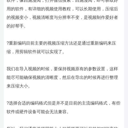
软件，像西施漫阅，打开微信搜索：西施漫阅，即可获取好
用的软件，有详细的视频使用教程，可以长期使用，压缩后
的视频变小，视频清晰度与分辨率不变，是视频制作爱好者
的好帮手。
?️重新编码目前主要的视频压缩方法还是通过重新编码来压
缩，用剪辑软件就可以实现了。
我们在导入视频的时候，要保持视频原有的参数设置，这样
能尽可能确保视频的清晰度，然后在导出的时候再进行整理
来压缩大小。
?选择合适的编码格式但是并不是目前的主流编码格式，有些
软件或硬件设备可能会无法兼容。