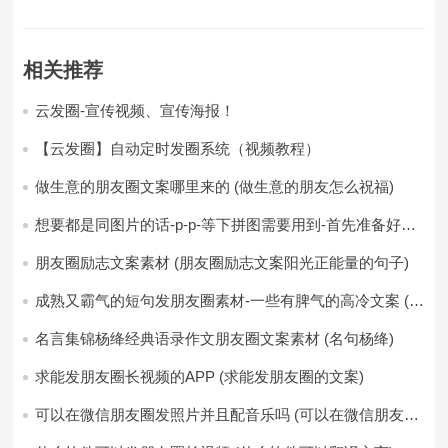
相关推荐
云发圈-宣传视频、宣传海报！
【云发圈】自动定时发圈系统（视频教程）
做生意的朋友圈文案哪里来的 (做生意的朋友怎么祝福)
想要都是同图片的话-p-p-等下拼图需要用到-首先准备好最
少八张的空白的白图保存到手机相册-要准备9张想相同的图
片-如果想要图片都不同得话-1-p-可以准备好45张的不同图
朋友圈励志文案素材 (朋友圈励志文案阳光正能量的句子)
片-p (都想要的图片)
成熟又霸气的短句发朋友圈素材-一些有脾气的高冷文案 (成
熟又霸气的头像)
名言集锦杨绛经典语录作文朋友圈文案素材 (名句杨绛)
求能发朋友圈长视频的APP (求能发朋友圈的文案)
可以在微信朋友圈发照片并且配音乐吗 (可以在微信朋友圈
卖东西吗)