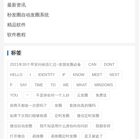
最新资讯
秒发圈自动发圈系统
精品软件
软件教程
标签
2021年30个早安问候语汇总~发朋友圈必备
CAN
DONT
HELLO
I
IDENTITY
IF
KNOW
MEET
NEXT
P
SAY
TIME
TO
WE
WHAT
WINDOWS
YOU.
~
不是拼命对一个人好
云发圈
免费送
前两天都改一次密码了
发圈
套路你真的懂吗
如果下次我们能够相遇
定时发圈
微信定时发圈
微信自动发圈
我不知该用什么身份向你问好
我都舍得
打开微信
易推圈
易推圈定时发圈
是又被盗了