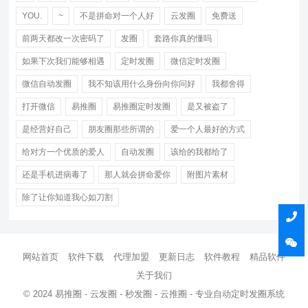
YOU.
~
不是拼命对一个人好
云发圈
免费送
前两天都改一次密码了
发圈
套路你真的懂吗
如果下次我们能够相遇
定时发圈
微信定时发圈
微信自动发圈
我不知该用什么身份向你问好
我都舍得
打开微信
易推圈
易推圈定时发圈
是又被盗了
是经营好自己
朋友圈那些所谓的
爱一个人最好的方式
给对方一个优质的爱人
自动发圈
该给的我都给了
还是手机进病毒了
那人就会拼命爱你
附图片素材
除了让你知道我心如刀割
网站首页
软件下载
代理加盟
更新日志
软件教程
精品软件
关于我们
© 2024 易推圈 - 云发圈 - 秒发圈 - 云推圈 - 专业自动定时发圈系统