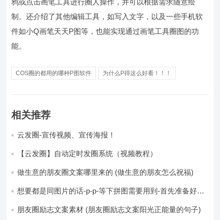
鸦或点击画笔工具进行圈人操作，并可以根据需求随意绘
制。还介绍了其他编辑工具，如写入文字，以及一些手机软
件如小Q画笔天天P图等，也能实现通过画笔工具圈图的功
能。
COS圈的都用的哪种P图软件
为什么P得这么好看！！！
相关推荐
云发圈-宣传视频、宣传海报！
【云发圈】自动定时发圈系统（视频教程）
做生意的朋友圈文案哪里来的 (做生意的朋友怎么祝福)
想要都是同图片的话-p-p-等下拼图需要用到-首先准备好最
少八张的空白的白图保存到手机相册-要准备9张想相同的图
片-如果想要图片都不同得话-1-p-可以准备好45张的不同图
朋友圈励志文案素材 (朋友圈励志文案阳光正能量的句子)
片-p (都想要的图片)