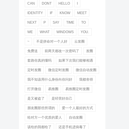
CAN
DONT
HELLO
I
IDENTITY
IF
KNOW
MEET
NEXT
P
SAY
TIME
TO
WE
WHAT
WINDOWS
YOU.
~
不是拼命对一个人好
云发圈
免费送
前两天都改一次密码了
发圈
套路你真的懂吗
如果下次我们能够相遇
定时发圈
微信定时发圈
微信自动发圈
我不知该用什么身份向你问好
我都舍得
打开微信
易推圈
易推圈定时发圈
是又被盗了
是经营好自己
朋友圈那些所谓的
爱一个人最好的方式
给对方一个优质的爱人
自动发圈
该给的我都给了
还是手机进病毒了