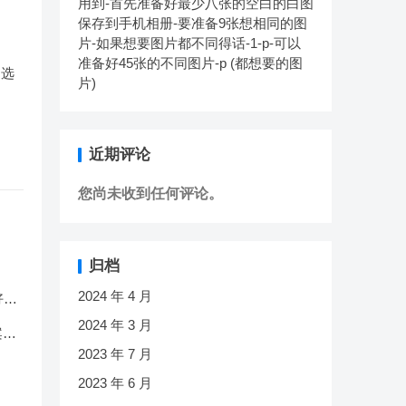
用到-首先准备好最少八张的空白的白图
保存到手机相册-要准备9张想相同的图
片-如果想要图片都不同得话-1-p-可以
准备好45张的不同图片-p (都想要的图
，选
片)
近期评论
您尚未收到任何评论。
归档
2024 年 4 月
好最
的图
2024 年 3 月
同图
案
2023 年 7 月
2023 年 6 月