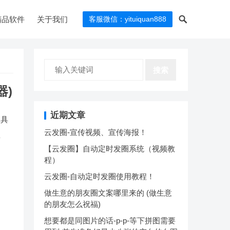
精品软件
关于我们
客服微信：yituiquan888
搜索
器)
近期文章
工具
云发圈-宣传视频、宣传海报！
忽
【云发圈】自动定时发圈系统（视频教
程）
云发圈-自动定时发圈使用教程！
做生意的朋友圈文案哪里来的 (做生意
的朋友怎么祝福)
想要都是同图片的话-p-p-等下拼图需要