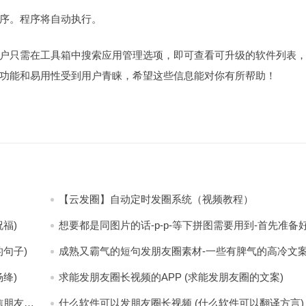
程序。程序将自动执行。
户只需在工具箱中搜索应用管理选项，即可查看可升级的软件列表
功能和易用性受到用户青睐，希望这些信息能对你有所帮助！
【云发圈】自动定时发圈系统（视频教程）
福)
想要都是同图片的话-p-p-等下拼图需要用到-首先准备
少八张的空白的白图保存到手机相册-要准备9张想相同
片-如果想要图片都不同得话-1-p-可以准备好45张的不
句子)
成熟又霸气的短句发朋友圈素材-一些有脾气的高冷文
片-p (都想要的图片)
(成熟又霸气的头像)
绛)
求能发朋友圈长视频的APP (求能发朋友圈的文案)
信朋友圈
什么软件可以发朋友圈长视频 (什么软件可以翻译方言)