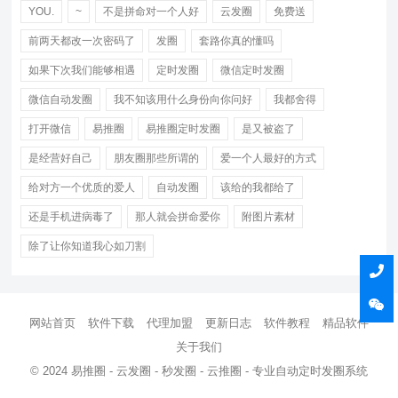
YOU.
~
不是拼命对一个人好
云发圈
免费送
前两天都改一次密码了
发圈
套路你真的懂吗
如果下次我们能够相遇
定时发圈
微信定时发圈
微信自动发圈
我不知该用什么身份向你问好
我都舍得
打开微信
易推圈
易推圈定时发圈
是又被盗了
是经营好自己
朋友圈那些所谓的
爱一个人最好的方式
给对方一个优质的爱人
自动发圈
该给的我都给了
还是手机进病毒了
那人就会拼命爱你
附图片素材
除了让你知道我心如刀割
网站首页
软件下载
代理加盟
更新日志
软件教程
精品软件
关于我们
© 2024 易推圈 - 云发圈 - 秒发圈 - 云推圈 - 专业自动定时发圈系统