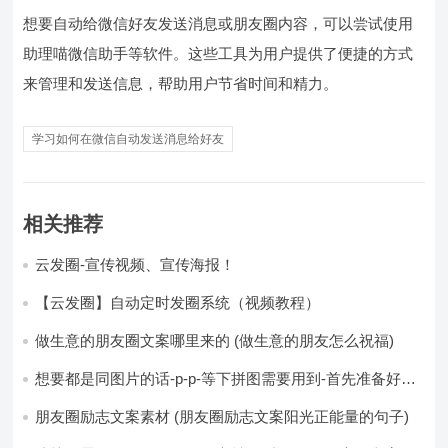
想要自动给微信好友发送消息或朋友圈内容，可以尝试使用
助理喵微信助手等软件。这些工具为用户提供了便捷的方式
来管理和发送信息，帮助用户节省时间和精力。
学习如何在微信自动发送消息给好友
相关推荐
云发圈-宣传视频、宣传海报！
【云发圈】自动定时发圈系统（视频教程）
做生意的朋友圈文案哪里来的 (做生意的朋友怎么祝福)
想要都是同图片的话-p-p-等下拼图需要用到-首先准备好最
少八张的空白的白图保存到手机相册-要准备9张想相同的图
片-如果想要图片都不同得话-1-p-可以准备好45张的不同图
朋友圈励志文案素材 (朋友圈励志文案阳光正能量的句子)
片-p (都想要的图片)