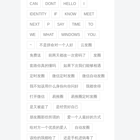
CAN
DONT
HELLO
I
IDENTITY
IF
KNOW
MEET
NEXT
P
SAY
TIME
TO
WE
WHAT
WINDOWS
YOU.
~
不是拼命对一个人好
云发圈
免费送
前两天都改一次密码了
发圈
套路你真的懂吗
如果下次我们能够相遇
定时发圈
微信定时发圈
微信自动发圈
我不知该用什么身份向你问好
我都舍得
打开微信
易推圈
易推圈定时发圈
是又被盗了
是经营好自己
朋友圈那些所谓的
爱一个人最好的方式
给对方一个优质的爱人
自动发圈
该给的我都给了
还是手机进病毒了