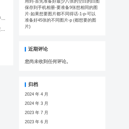
用到-首先准备好最少八张的空白的白图
保存到手机相册-要准备9张想相同的图
片-如果想要图片都不同得话-1-p-可以
好最
准备好45张的不同图片-p (都想要的图
的图
片)
同图
案
近期评论
您尚未收到任何评论。
归档
2024 年 4 月
2024 年 3 月
2023 年 7 月
2023 年 6 月