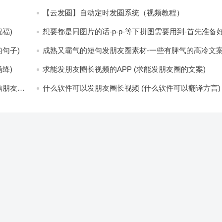
【云发圈】自动定时发圈系统（视频教程）
福)
想要都是同图片的话-p-p-等下拼图需要用到-首先准备
少八张的空白的白图保存到手机相册-要准备9张想相同
片-如果想要图片都不同得话-1-p-可以准备好45张的不
句子)
成熟又霸气的短句发朋友圈素材-一些有脾气的高冷文
片-p (都想要的图片)
(成熟又霸气的头像)
绛)
求能发朋友圈长视频的APP (求能发朋友圈的文案)
信朋友圈
什么软件可以发朋友圈长视频 (什么软件可以翻译方言)