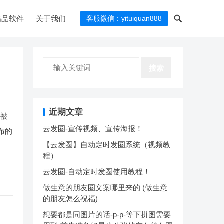
精品软件
关于我们
客服微信：yituiquan888
搜索
近期文章
号被
云发圈-宣传视频、宣传海报！
布的
【云发圈】自动定时发圈系统（视频教
程）
云发圈-自动定时发圈使用教程！
做生意的朋友圈文案哪里来的 (做生意
的朋友怎么祝福)
想要都是同图片的话-p-p-等下拼图需要