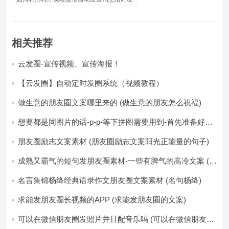
相关推荐
云发圈-宣传视频、宣传海报！
【云发圈】自动定时发圈系统（视频教程）
做生意的朋友圈文案哪里来的 (做生意的朋友怎么祝福)
想要都是同图片的话-p-p-等下拼图需要用到-首先准备好最
少八张的空白的白图保存到手机相册-要准备9张想相同的图
片-如果想要图片都不同得话-1-p-可以准备好45张的不同图
朋友圈励志文案素材 (朋友圈励志文案阳光正能量的句子)
片-p (都想要的图片)
成熟又霸气的短句发朋友圈素材-一些有脾气的高冷文案 (成
熟又霸气的头像)
名言集锦杨绛经典语录作文朋友圈文案素材 (名句杨绛)
求能发朋友圈长视频的APP (求能发朋友圈的文案)
可以在微信朋友圈发照片并且配音乐吗 (可以在微信朋友圈
卖东西吗)