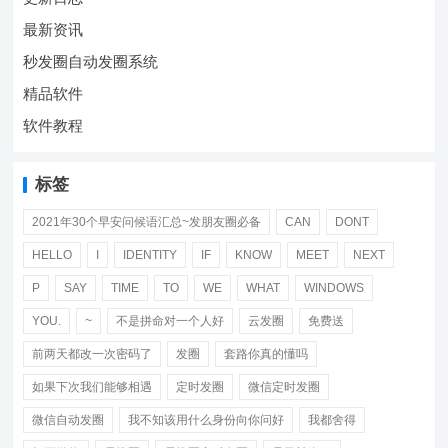
最新资讯
秒发圈自动发圈系统
精品软件
软件教程
标签
2021年30个早安问候语汇总~发朋友圈必备
CAN
DONT
HELLO
I
IDENTITY
IF
KNOW
MEET
NEXT
P
SAY
TIME
TO
WE
WHAT
WINDOWS
YOU.
~
不是拼命对一个人好
云发圈
免费送
前两天都改一次密码了
发圈
套路你真的懂吗
如果下次我们能够相遇
定时发圈
微信定时发圈
微信自动发圈
我不知该用什么身份向你问好
我都舍得