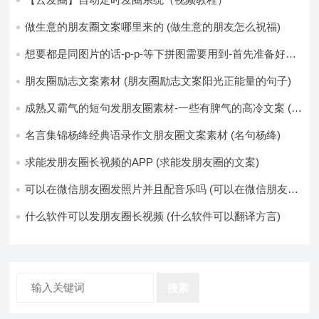
做生意的朋友圈文案哪里来的 (做生意的朋友怎么祝福)
想要都是同图片的话-p-p-等下拼图需要用到-首先准备好最
少八张的空白的白图保存到手机相册-要准备9张想相同的图
片-如果想要图片都不同得话-1-p-可以准备好45张的不同图
朋友圈励志文案素材 (朋友圈励志文案阳光正能量的句子)
片-p (都想要的图片)
成熟又霸气的短句发朋友圈素材-一些有脾气的高冷文案 (成
熟又霸气的头像)
名言集锦杨绛经典语录作文朋友圈文案素材 (名句杨绛)
求能发朋友圈长视频的APP (求能发朋友圈的文案)
可以在微信朋友圈发照片并且配音乐吗 (可以在微信朋友圈
卖东西吗)
什么软件可以发朋友圈长视频 (什么软件可以翻译方言)
搜索