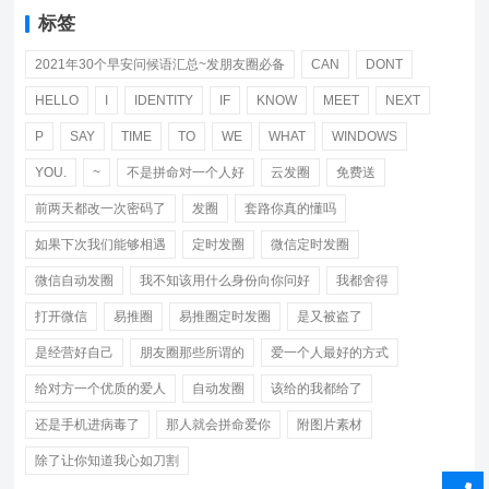
标签
2021年30个早安问候语汇总~发朋友圈必备
CAN
DONT
HELLO
I
IDENTITY
IF
KNOW
MEET
NEXT
P
SAY
TIME
TO
WE
WHAT
WINDOWS
YOU.
~
不是拼命对一个人好
云发圈
免费送
前两天都改一次密码了
发圈
套路你真的懂吗
如果下次我们能够相遇
定时发圈
微信定时发圈
微信自动发圈
我不知该用什么身份向你问好
我都舍得
打开微信
易推圈
易推圈定时发圈
是又被盗了
是经营好自己
朋友圈那些所谓的
爱一个人最好的方式
给对方一个优质的爱人
自动发圈
该给的我都给了
还是手机进病毒了
那人就会拼命爱你
附图片素材
除了让你知道我心如刀割