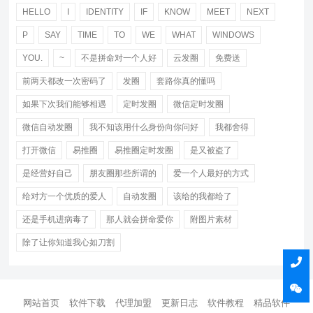
HELLO
I
IDENTITY
IF
KNOW
MEET
NEXT
P
SAY
TIME
TO
WE
WHAT
WINDOWS
YOU.
~
不是拼命对一个人好
云发圈
免费送
前两天都改一次密码了
发圈
套路你真的懂吗
如果下次我们能够相遇
定时发圈
微信定时发圈
微信自动发圈
我不知该用什么身份向你问好
我都舍得
打开微信
易推圈
易推圈定时发圈
是又被盗了
是经营好自己
朋友圈那些所谓的
爱一个人最好的方式
给对方一个优质的爱人
自动发圈
该给的我都给了
还是手机进病毒了
那人就会拼命爱你
附图片素材
除了让你知道我心如刀割
网站首页
软件下载
代理加盟
更新日志
软件教程
精品软件