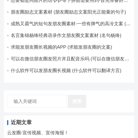
想要都是同图片的话-p-p-等下拼图需要用到-首先准备好最
少八张的空白的白图保存到手机相册-要准备9张想相同的图
片-如果想要图片都不同得话-1-p-可以准备好45张的不同图
朋友圈励志文案素材 (朋友圈励志文案阳光正能量的句子)
片-p (都想要的图片)
成熟又霸气的短句发朋友圈素材-一些有脾气的高冷文案 (成
熟又霸气的头像)
名言集锦杨绛经典语录作文朋友圈文案素材 (名句杨绛)
求能发朋友圈长视频的APP (求能发朋友圈的文案)
可以在微信朋友圈发照片并且配音乐吗 (可以在微信朋友圈
卖东西吗)
什么软件可以发朋友圈长视频 (什么软件可以翻译方言)
搜索
近期文章
云发圈-宣传视频、宣传海报！