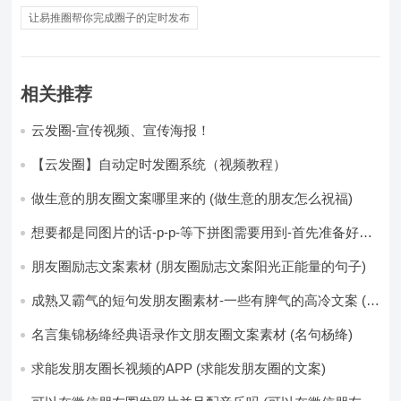
让易推圈帮你完成圈子的定时发布
相关推荐
云发圈-宣传视频、宣传海报！
【云发圈】自动定时发圈系统（视频教程）
做生意的朋友圈文案哪里来的 (做生意的朋友怎么祝福)
想要都是同图片的话-p-p-等下拼图需要用到-首先准备好最
少八张的空白的白图保存到手机相册-要准备9张想相同的图
片-如果想要图片都不同得话-1-p-可以准备好45张的不同图
朋友圈励志文案素材 (朋友圈励志文案阳光正能量的句子)
片-p (都想要的图片)
成熟又霸气的短句发朋友圈素材-一些有脾气的高冷文案 (成
熟又霸气的头像)
名言集锦杨绛经典语录作文朋友圈文案素材 (名句杨绛)
求能发朋友圈长视频的APP (求能发朋友圈的文案)