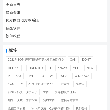
更新日志
最新资讯
秒发圈自动发圈系统
精品软件
软件教程
标签
2021年30个早安问候语汇总~发朋友圈必备
CAN
DONT
HELLO
I
IDENTITY
IF
KNOW
MEET
NEXT
P
SAY
TIME
TO
WE
WHAT
WINDOWS
YOU.
~
不是拼命对一个人好
云发圈
免费送
前两天都改一次密码了
发圈
套路你真的懂吗
如果下次我们能够相遇
定时发圈
微信定时发圈
微信自动发圈
我不知该用什么身份向你问好
我都舍得