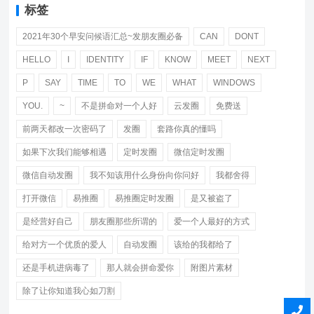
标签
2021年30个早安问候语汇总~发朋友圈必备
CAN
DONT
HELLO
I
IDENTITY
IF
KNOW
MEET
NEXT
P
SAY
TIME
TO
WE
WHAT
WINDOWS
YOU.
~
不是拼命对一个人好
云发圈
免费送
前两天都改一次密码了
发圈
套路你真的懂吗
如果下次我们能够相遇
定时发圈
微信定时发圈
微信自动发圈
我不知该用什么身份向你问好
我都舍得
打开微信
易推圈
易推圈定时发圈
是又被盗了
是经营好自己
朋友圈那些所谓的
爱一个人最好的方式
给对方一个优质的爱人
自动发圈
该给的我都给了
还是手机进病毒了
那人就会拼命爱你
附图片素材
除了让你知道我心如刀割