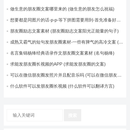
做生意的朋友圈文案哪里来的 (做生意的朋友怎么祝福)
想要都是同图片的话-p-p-等下拼图需要用到-首先准备好最
少八张的空白的白图保存到手机相册-要准备9张想相同的图
片-如果想要图片都不同得话-1-p-可以准备好45张的不同图
朋友圈励志文案素材 (朋友圈励志文案阳光正能量的句子)
片-p (都想要的图片)
成熟又霸气的短句发朋友圈素材-一些有脾气的高冷文案 (成
熟又霸气的头像)
名言集锦杨绛经典语录作文朋友圈文案素材 (名句杨绛)
求能发朋友圈长视频的APP (求能发朋友圈的文案)
可以在微信朋友圈发照片并且配音乐吗 (可以在微信朋友圈
卖东西吗)
什么软件可以发朋友圈长视频 (什么软件可以翻译方言)
搜索