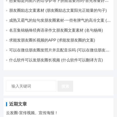
想要都是同图片的话-p-p-等下拼图需要用到-首先准备好最
少八张的空白的白图保存到手机相册-要准备9张想相同的图
片-如果想要图片都不同得话-1-p-可以准备好45张的不同图
朋友圈励志文案素材 (朋友圈励志文案阳光正能量的句子)
片-p (都想要的图片)
成熟又霸气的短句发朋友圈素材-一些有脾气的高冷文案 (成
熟又霸气的头像)
名言集锦杨绛经典语录作文朋友圈文案素材 (名句杨绛)
求能发朋友圈长视频的APP (求能发朋友圈的文案)
可以在微信朋友圈发照片并且配音乐吗 (可以在微信朋友圈
卖东西吗)
什么软件可以发朋友圈长视频 (什么软件可以翻译方言)
搜索
近期文章
云发圈-宣传视频、宣传海报！