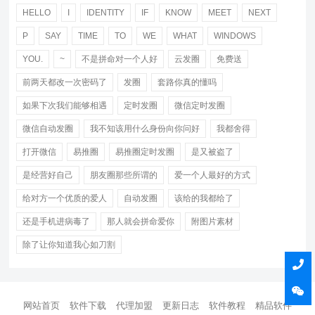
HELLO
I
IDENTITY
IF
KNOW
MEET
NEXT
P
SAY
TIME
TO
WE
WHAT
WINDOWS
YOU.
~
不是拼命对一个人好
云发圈
免费送
前两天都改一次密码了
发圈
套路你真的懂吗
如果下次我们能够相遇
定时发圈
微信定时发圈
微信自动发圈
我不知该用什么身份向你问好
我都舍得
打开微信
易推圈
易推圈定时发圈
是又被盗了
是经营好自己
朋友圈那些所谓的
爱一个人最好的方式
给对方一个优质的爱人
自动发圈
该给的我都给了
还是手机进病毒了
那人就会拼命爱你
附图片素材
除了让你知道我心如刀割
网站首页
软件下载
代理加盟
更新日志
软件教程
精品软件