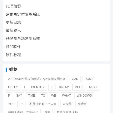
代理加盟
易推圈定时发圈系统
更新日志
最新资讯
秒发圈自动发圈系统
精品软件
软件教程
标签
2021年30个早安问候语汇总~发朋友圈必备
CAN
DONT
HELLO
I
IDENTITY
IF
KNOW
MEET
NEXT
P
SAY
TIME
TO
WE
WHAT
WINDOWS
YOU.
~
不是拼命对一个人好
云发圈
免费送
前两天都改一次密码了
发圈
套路你真的懂吗