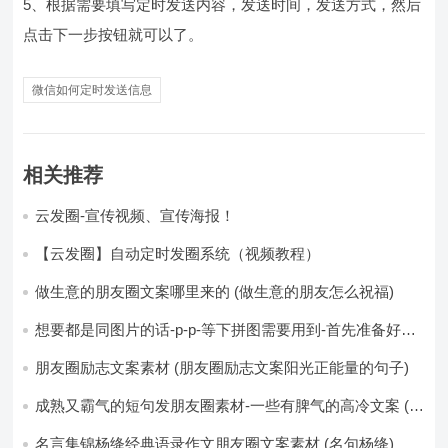
5、根据需要填写定时发送内容，发送时间，发送方式，然后
点击下一步按钮就可以了。
微信如何定时发送信息
相关推荐
云发圈-宣传视频、宣传海报！
【云发圈】自动定时发圈系统（视频教程）
做生意的朋友圈文案哪里来的 (做生意的朋友怎么祝福)
想要都是同图片的话-p-p-等下拼图需要用到-首先准备好最
少八张的空白的白图保存到手机相册-要准备9张想相同的图
片-如果想要图片都不同得话-1-p-可以准备好45张的不同图
朋友圈励志文案素材 (朋友圈励志文案阳光正能量的句子)
片-p (都想要的图片)
成熟又霸气的短句发朋友圈素材-一些有脾气的高冷文案 (成
熟又霸气的头像)
名言集锦杨绛经典语录作文朋友圈文案素材 (名句杨绛)