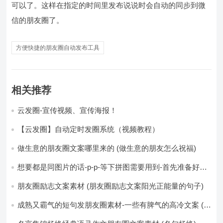
可以了。这样在指定的时间里发布说说时会自动的同步到微
信的朋友圈了。
方便快捷的朋友圈自动发布工具
相关推荐
云发圈-宣传视频、宣传海报！
【云发圈】自动定时发圈系统（视频教程）
做生意的朋友圈文案哪里来的 (做生意的朋友怎么祝福)
想要都是同图片的话-p-p-等下拼图需要用到-首先准备好最
少八张的空白的白图保存到手机相册-要准备9张想相同的图
片-如果想要图片都不同得话-1-p-可以准备好45张的不同图
朋友圈励志文案素材 (朋友圈励志文案阳光正能量的句子)
片-p (都想要的图片)
成熟又霸气的短句发朋友圈素材-一些有脾气的高冷文案 (成
熟又霸气的头像)