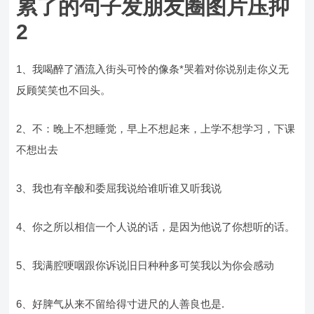
累了的句子发朋友圈图片压抑
2
1、我喝醉了酒流入街头可怜的像条*哭着对你说别走你义无
反顾笑笑也不回头。
2、不：晚上不想睡觉，早上不想起来，上学不想学习，下课
不想出去
3、我也有辛酸和委屈我说给谁听谁又听我说
4、你之所以相信一个人说的话，是因为他说了你想听的话。
5、我满腔哽咽跟你诉说旧日种种多可笑我以为你会感动
6、好脾气从来不留给得寸进尺的人善良也是.