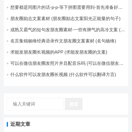
想要都是同图片的话-p-p-等下拼图需要用到-首先准备好最
少八张的空白的白图保存到手机相册-要准备9张想相同的图
片-如果想要图片都不同得话-1-p-可以准备好45张的不同图
朋友圈励志文案素材 (朋友圈励志文案阳光正能量的句子)
片-p (都想要的图片)
成熟又霸气的短句发朋友圈素材-一些有脾气的高冷文案 (成
熟又霸气的头像)
名言集锦杨绛经典语录作文朋友圈文案素材 (名句杨绛)
求能发朋友圈长视频的APP (求能发朋友圈的文案)
可以在微信朋友圈发照片并且配音乐吗 (可以在微信朋友圈
卖东西吗)
什么软件可以发朋友圈长视频 (什么软件可以翻译方言)
搜索
近期文章