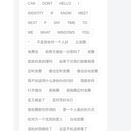
CAN
DONT
HELLO
I
IDENTITY
IF
KNOW
MEET
NEXT
P
SAY
TIME
TO
WE
WHAT
WINDOWS
YOU.
~
不是拼命对一个人好
云发圈
免费送
前两天都改一次密码了
发圈
套路你真的懂吗
如果下次我们能够相遇
定时发圈
微信定时发圈
微信自动发圈
我不知该用什么身份向你问好
我都舍得
打开微信
易推圈
易推圈定时发圈
是又被盗了
是经营好自己
朋友圈那些所谓的
爱一个人最好的方式
给对方一个优质的爱人
自动发圈
该给的我都给了
还是手机进病毒了