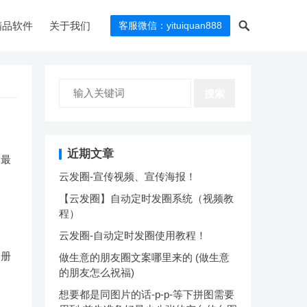
精品软件
关于我们
客服微信：yituiquan888
搜索
近期文章
，最
云发圈-宣传视频、宣传海报！
【云发圈】自动定时发圈系统（视频教
程）
云发圈-自动定时发圈使用教程！
相册
做生意的朋友圈文案哪里来的 (做生意
的朋友怎么祝福)
想要都是同图片的话-p-p-等下拼图需要