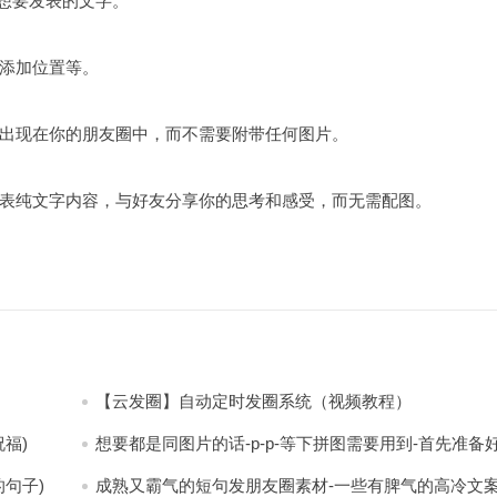
你想要发表的文字。
添加位置等。
出现在你的朋友圈中，而不需要附带任何图片。
表纯文字内容，与好友分享你的思考和感受，而无需配图。
【云发圈】自动定时发圈系统（视频教程）
福)
想要都是同图片的话-p-p-等下拼图需要用到-首先准备
少八张的空白的白图保存到手机相册-要准备9张想相同
片-如果想要图片都不同得话-1-p-可以准备好45张的不
句子)
成熟又霸气的短句发朋友圈素材-一些有脾气的高冷文