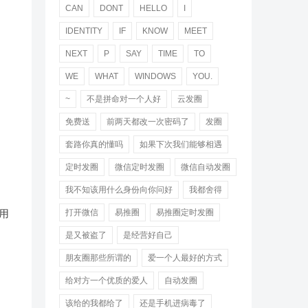
CAN
DONT
HELLO
I
IDENTITY
IF
KNOW
MEET
NEXT
P
SAY
TIME
TO
WE
WHAT
WINDOWS
YOU.
~
不是拼命对一个人好
云发圈
免费送
前两天都改一次密码了
发圈
套路你真的懂吗
如果下次我们能够相遇
定时发圈
微信定时发圈
微信自动发圈
我不知该用什么身份向你问好
我都舍得
用
打开微信
易推圈
易推圈定时发圈
是又被盗了
是经营好自己
朋友圈那些所谓的
爱一个人最好的方式
给对方一个优质的爱人
自动发圈
该给的我都给了
还是手机进病毒了