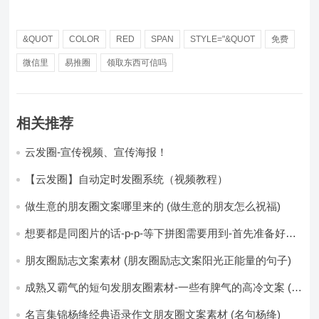
&QUOT
COLOR
RED
SPAN
STYLE="&QUOT
免费
微信里
易推圈
领取东西可信吗
相关推荐
云发圈-宣传视频、宣传海报！
【云发圈】自动定时发圈系统（视频教程）
做生意的朋友圈文案哪里来的 (做生意的朋友怎么祝福)
想要都是同图片的话-p-p-等下拼图需要用到-首先准备好最
少八张的空白的白图保存到手机相册-要准备9张想相同的图
片-如果想要图片都不同得话-1-p-可以准备好45张的不同图
朋友圈励志文案素材 (朋友圈励志文案阳光正能量的句子)
片-p (都想要的图片)
成熟又霸气的短句发朋友圈素材-一些有脾气的高冷文案 (成
熟又霸气的头像)
名言集锦杨绛经典语录作文朋友圈文案素材 (名句杨绛)