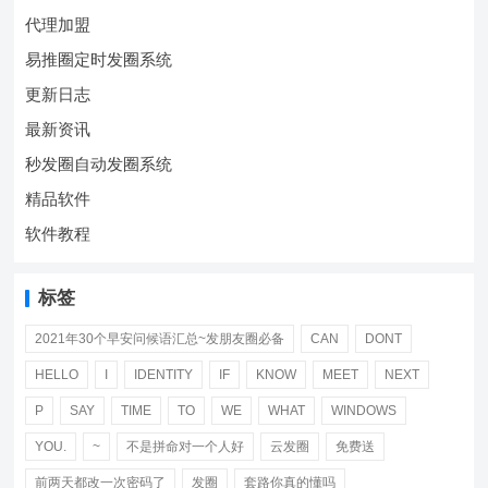
代理加盟
易推圈定时发圈系统
更新日志
最新资讯
秒发圈自动发圈系统
精品软件
软件教程
标签
2021年30个早安问候语汇总~发朋友圈必备
CAN
DONT
HELLO
I
IDENTITY
IF
KNOW
MEET
NEXT
P
SAY
TIME
TO
WE
WHAT
WINDOWS
YOU.
~
不是拼命对一个人好
云发圈
免费送
前两天都改一次密码了
发圈
套路你真的懂吗