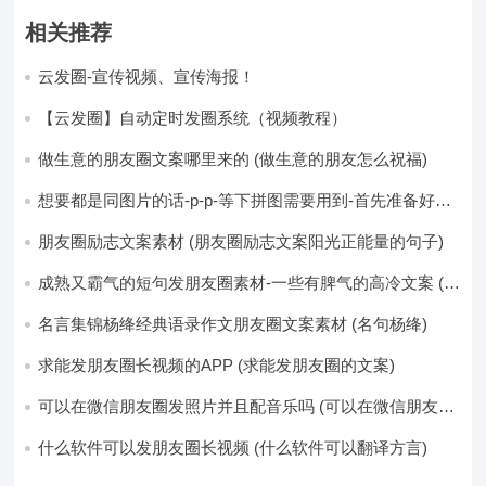
相关推荐
云发圈-宣传视频、宣传海报！
【云发圈】自动定时发圈系统（视频教程）
做生意的朋友圈文案哪里来的 (做生意的朋友怎么祝福)
想要都是同图片的话-p-p-等下拼图需要用到-首先准备好最
少八张的空白的白图保存到手机相册-要准备9张想相同的图
片-如果想要图片都不同得话-1-p-可以准备好45张的不同图
朋友圈励志文案素材 (朋友圈励志文案阳光正能量的句子)
片-p (都想要的图片)
成熟又霸气的短句发朋友圈素材-一些有脾气的高冷文案 (成
熟又霸气的头像)
名言集锦杨绛经典语录作文朋友圈文案素材 (名句杨绛)
求能发朋友圈长视频的APP (求能发朋友圈的文案)
可以在微信朋友圈发照片并且配音乐吗 (可以在微信朋友圈
卖东西吗)
什么软件可以发朋友圈长视频 (什么软件可以翻译方言)