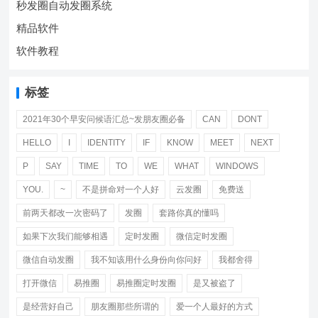
秒发圈自动发圈系统
精品软件
软件教程
标签
2021年30个早安问候语汇总~发朋友圈必备
CAN
DONT
HELLO
I
IDENTITY
IF
KNOW
MEET
NEXT
P
SAY
TIME
TO
WE
WHAT
WINDOWS
YOU.
~
不是拼命对一个人好
云发圈
免费送
前两天都改一次密码了
发圈
套路你真的懂吗
如果下次我们能够相遇
定时发圈
微信定时发圈
微信自动发圈
我不知该用什么身份向你问好
我都舍得
打开微信
易推圈
易推圈定时发圈
是又被盗了
是经营好自己
朋友圈那些所谓的
爱一个人最好的方式