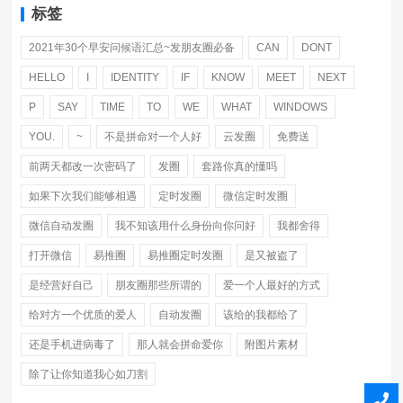
标签
2021年30个早安问候语汇总~发朋友圈必备
CAN
DONT
HELLO
I
IDENTITY
IF
KNOW
MEET
NEXT
P
SAY
TIME
TO
WE
WHAT
WINDOWS
YOU.
~
不是拼命对一个人好
云发圈
免费送
前两天都改一次密码了
发圈
套路你真的懂吗
如果下次我们能够相遇
定时发圈
微信定时发圈
微信自动发圈
我不知该用什么身份向你问好
我都舍得
打开微信
易推圈
易推圈定时发圈
是又被盗了
是经营好自己
朋友圈那些所谓的
爱一个人最好的方式
给对方一个优质的爱人
自动发圈
该给的我都给了
还是手机进病毒了
那人就会拼命爱你
附图片素材
除了让你知道我心如刀割