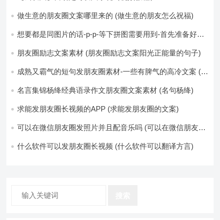
做生意的朋友圈文案哪里来的 (做生意的朋友怎么祝福)
想要都是同图片的话-p-p-等下拼图需要用到-首先准备好最
少八张的空白的白图保存到手机相册-要准备9张想相同的图
片-如果想要图片都不同得话-1-p-可以准备好45张的不同图
朋友圈励志文案素材 (朋友圈励志文案阳光正能量的句子)
片-p (都想要的图片)
成熟又霸气的短句发朋友圈素材-一些有脾气的高冷文案 (成
熟又霸气的头像)
名言集锦杨绛经典语录作文朋友圈文案素材 (名句杨绛)
求能发朋友圈长视频的APP (求能发朋友圈的文案)
可以在微信朋友圈发照片并且配音乐吗 (可以在微信朋友圈
卖东西吗)
什么软件可以发朋友圈长视频 (什么软件可以翻译方言)
搜索