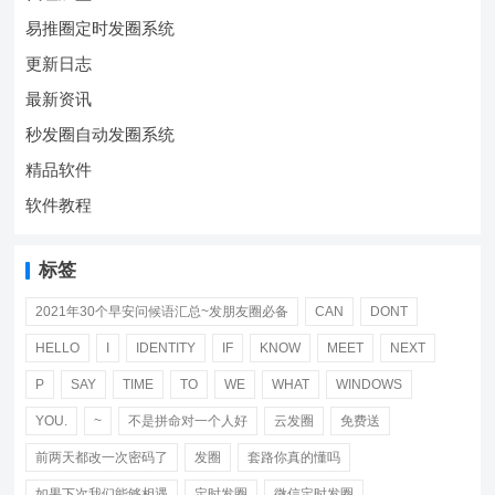
易推圈定时发圈系统
更新日志
最新资讯
秒发圈自动发圈系统
精品软件
软件教程
标签
2021年30个早安问候语汇总~发朋友圈必备
CAN
DONT
HELLO
I
IDENTITY
IF
KNOW
MEET
NEXT
P
SAY
TIME
TO
WE
WHAT
WINDOWS
YOU.
~
不是拼命对一个人好
云发圈
免费送
前两天都改一次密码了
发圈
套路你真的懂吗
如果下次我们能够相遇
定时发圈
微信定时发圈