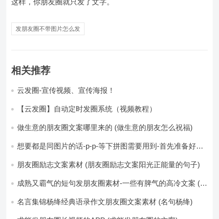
这样，你朋友圈就只发了文字。
发朋友圈不带图片怎么发
相关推荐
云发圈-宣传视频、宣传海报！
【云发圈】自动定时发圈系统（视频教程）
做生意的朋友圈文案哪里来的 (做生意的朋友怎么祝福)
想要都是同图片的话-p-p-等下拼图需要用到-首先准备好最
少八张的空白的白图保存到手机相册-要准备9张想相同的图
片-如果想要图片都不同得话-1-p-可以准备好45张的不同图
朋友圈励志文案素材 (朋友圈励志文案阳光正能量的句子)
片-p (都想要的图片)
成熟又霸气的短句发朋友圈素材-一些有脾气的高冷文案 (成
熟又霸气的头像)
名言集锦杨绛经典语录作文朋友圈文案素材 (名句杨绛)