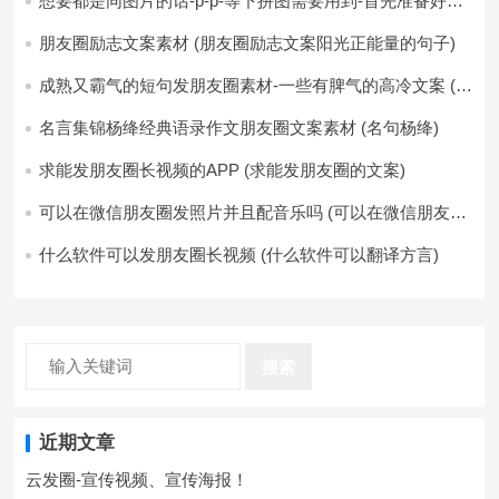
想要都是同图片的话-p-p-等下拼图需要用到-首先准备好最
少八张的空白的白图保存到手机相册-要准备9张想相同的图
片-如果想要图片都不同得话-1-p-可以准备好45张的不同图
朋友圈励志文案素材 (朋友圈励志文案阳光正能量的句子)
片-p (都想要的图片)
成熟又霸气的短句发朋友圈素材-一些有脾气的高冷文案 (成
熟又霸气的头像)
名言集锦杨绛经典语录作文朋友圈文案素材 (名句杨绛)
求能发朋友圈长视频的APP (求能发朋友圈的文案)
可以在微信朋友圈发照片并且配音乐吗 (可以在微信朋友圈
卖东西吗)
什么软件可以发朋友圈长视频 (什么软件可以翻译方言)
搜索
近期文章
云发圈-宣传视频、宣传海报！