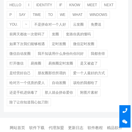
HELLO
I
IDENTITY
IF
KNOW
MEET
NEXT
P
SAY
TIME
TO
WE
WHAT
WINDOWS
YOU.
~
不是拼命对一个人好
云发圈
免费送
前两天都改一次密码了
发圈
套路你真的懂吗
如果下次我们能够相遇
定时发圈
微信定时发圈
微信自动发圈
我不知该用什么身份向你问好
我都舍得
打开微信
易推圈
易推圈定时发圈
是又被盗了
是经营好自己
朋友圈那些所谓的
爱一个人最好的方式
给对方一个优质的爱人
自动发圈
该给的我都给了
还是手机进病毒了
那人就会拼命爱你
附图片素材
除了让你知道我心如刀割
网站首页
软件下载
代理加盟
更新日志
软件教程
精品软件