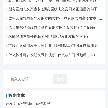
少八张的空白的白图保存到手机相册-要准备9张想相同的图
片-如果想要图片都不同得话-1-p-可以准备好45张的不同图
朋友圈励志文案素材 (朋友圈励志文案阳光正能量的句子)
片-p (都想要的图片)
成熟又霸气的短句发朋友圈素材-一些有脾气的高冷文案 (成
熟又霸气的头像)
名言集锦杨绛经典语录作文朋友圈文案素材 (名句杨绛)
求能发朋友圈长视频的APP (求能发朋友圈的文案)
可以在微信朋友圈发照片并且配音乐吗 (可以在微信朋友圈
卖东西吗)
什么软件可以发朋友圈长视频 (什么软件可以翻译方言)
搜索
近期文章
云发圈-宣传视频、宣传海报！