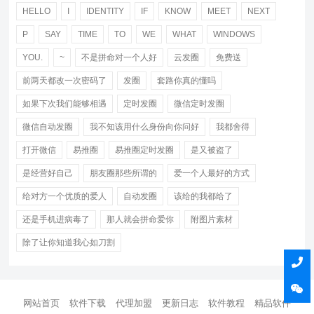
HELLO
I
IDENTITY
IF
KNOW
MEET
NEXT
P
SAY
TIME
TO
WE
WHAT
WINDOWS
YOU.
~
不是拼命对一个人好
云发圈
免费送
前两天都改一次密码了
发圈
套路你真的懂吗
如果下次我们能够相遇
定时发圈
微信定时发圈
微信自动发圈
我不知该用什么身份向你问好
我都舍得
打开微信
易推圈
易推圈定时发圈
是又被盗了
是经营好自己
朋友圈那些所谓的
爱一个人最好的方式
给对方一个优质的爱人
自动发圈
该给的我都给了
还是手机进病毒了
那人就会拼命爱你
附图片素材
除了让你知道我心如刀割
网站首页
软件下载
代理加盟
更新日志
软件教程
精品软件