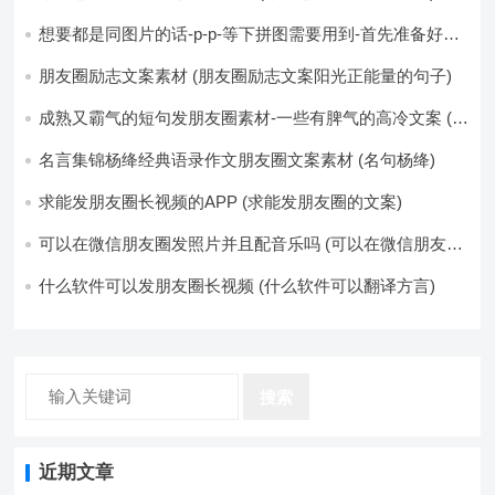
想要都是同图片的话-p-p-等下拼图需要用到-首先准备好最
少八张的空白的白图保存到手机相册-要准备9张想相同的图
片-如果想要图片都不同得话-1-p-可以准备好45张的不同图
朋友圈励志文案素材 (朋友圈励志文案阳光正能量的句子)
片-p (都想要的图片)
成熟又霸气的短句发朋友圈素材-一些有脾气的高冷文案 (成
熟又霸气的头像)
名言集锦杨绛经典语录作文朋友圈文案素材 (名句杨绛)
求能发朋友圈长视频的APP (求能发朋友圈的文案)
可以在微信朋友圈发照片并且配音乐吗 (可以在微信朋友圈
卖东西吗)
什么软件可以发朋友圈长视频 (什么软件可以翻译方言)
搜索
近期文章