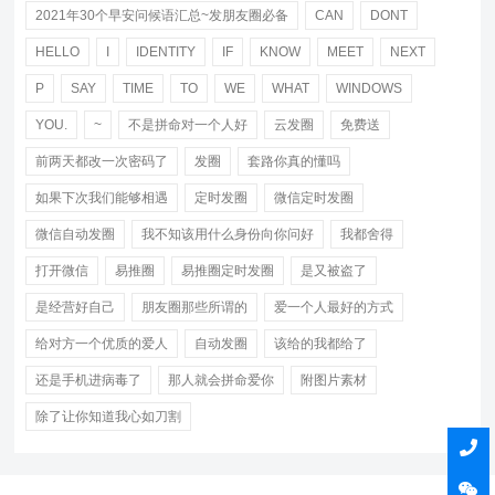
2021年30个早安问候语汇总~发朋友圈必备
CAN
DONT
HELLO
I
IDENTITY
IF
KNOW
MEET
NEXT
P
SAY
TIME
TO
WE
WHAT
WINDOWS
YOU.
~
不是拼命对一个人好
云发圈
免费送
前两天都改一次密码了
发圈
套路你真的懂吗
如果下次我们能够相遇
定时发圈
微信定时发圈
微信自动发圈
我不知该用什么身份向你问好
我都舍得
打开微信
易推圈
易推圈定时发圈
是又被盗了
是经营好自己
朋友圈那些所谓的
爱一个人最好的方式
给对方一个优质的爱人
自动发圈
该给的我都给了
还是手机进病毒了
那人就会拼命爱你
附图片素材
除了让你知道我心如刀割