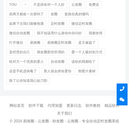
YOU.
~
不是拼命对一个人好
云发圈
免费送
前两天都改一次密码了
发圈
套路你真的懂吗
如果下次我们能够相遇
定时发圈
微信定时发圈
微信自动发圈
我不知该用什么身份向你问好
我都舍得
打开微信
易推圈
易推圈定时发圈
是又被盗了
是经营好自己
朋友圈那些所谓的
爱一个人最好的方式
给对方一个优质的爱人
自动发圈
该给的我都给了
还是手机进病毒了
那人就会拼命爱你
附图片素材
除了让你知道我心如刀割
网站首页
软件下载
代理加盟
更新日志
软件教程
精品软件
关于我们
© 2024 易推圈 - 云发圈 - 秒发圈 - 云推圈 - 专业自动定时发圈系统