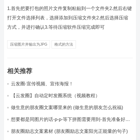
1.首先把要打包的照片文件复制粘贴到一个文件夹2.然后右键
打开文件选择列表，选择添加到压缩文件夹2.然后选择压缩
方式，并进行确认3.等待压缩软件压缩完成即可
压缩图片并输出为JPG
格式的方法
相关推荐
云发圈-宣传视频、宣传海报！
【云发圈】自动定时发圈系统（视频教程）
做生意的朋友圈文案哪里来的 (做生意的朋友怎么祝福)
想要都是同图片的话-p-p-等下拼图需要用到-首先准备好最
少八张的空白的白图保存到手机相册-要准备9张想相同的图
片-如果想要图片都不同得话-1-p-可以准备好45张的不同图
朋友圈励志文案素材 (朋友圈励志文案阳光正能量的句子)
片-p (都想要的图片)