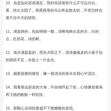
10、你是如此容易满足，我对你还能有什么不可以付出。
看，快出太阳了。再黑再厚的乌云终会散去的，不管怎样也
遮不住中天的骄阳。
11、湖是静的，宛如明镜一般，清晰地映出蓝的天，白的
云，红的花，绿的树。
12、海水满盈盈的，照在夕阳之下，浪涛像顽皮的小孩子似
的跳跃不定，水面上一片金光。
13、她那甜蜜的微笑，像一股清凉的泉水在我心中流过。
14、我看着这蔚蓝的大海，不由地哼起了歌，心情像迎着海
风飞驰的帆船一样轻快。
15、那颗心乐得快要盛不下蜜糖般的喜悦。