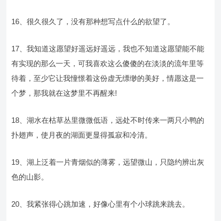
16、很久很久了，没有那种想写点什么的欲望了。
17、我知道这愿望好遥远好遥远，我也不知道这愿望能不能
有实现的那么一天，可我喜欢这么傻傻的在淡淡的流年里等
待着，至少它让我憧憬着这份虚无缥缈的美好，情愿这是一
个梦，那我就在这梦里不再醒来!
18、湖水在枯草丛里微微低语，远处不时传来一两只小鸭的
扑翅声，使月夜的湖面更显得孤寂和冷清。
19、湖上泛着一片青烟似的薄雾，远望微山，只隐约辨出灰
色的山影。
20、我紧张得心跳加速，好像心里有个小球跳来跳去。