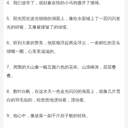
4、我们放学了，就好象欢快的小马驹撒开了缰绳。
5、阳光照在波光细细的湖面上，像给水面铺上了一层闪闪发
光的碎银，又像被揉皱了的绿缎。
6、听到大家的赞美，他双颊浮起两朵浮云，一条鲜红的舌头
绕嘴一圈，心里美滋滋的。
7、周围的大山像一幅五颜六色的花布。山浪峰涛，层层叠
叠。
8、数叶白帆，在这水天一色金光闪闪的海面上，就像几片雪
白的羽毛似的，轻悠悠地漂动着，漂动着。
9、他心中，像放落一副千斤担子般的轻快。