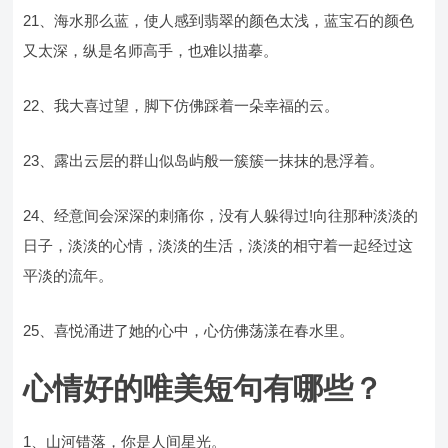
21、海水那么蓝，使人感到翡翠的颜色太浅，蓝宝石的颜色
又太深，纵是名师高手，也难以描摹。
22、我大喜过望，脚下仿佛踩着一朵幸福的云。
23、露出云层的群山似岛屿般一簇簇一抹抹的悬浮着。
24、经意间会深深的刺痛你，没有人躲得过!向往那种淡淡的
日子，淡淡的心情，淡淡的生活，淡淡的相守着一起经过这
平淡的流年。
25、喜悦涌进了她的心中，心仿佛荡漾在春水里。
心情好的唯美短句有哪些？
1、山河错落，你是人间星光。