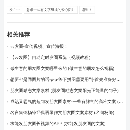
发几个
急求一些有文字组成的爱心图片
谢谢！
相关推荐
云发圈-宣传视频、宣传海报！
【云发圈】自动定时发圈系统（视频教程）
做生意的朋友圈文案哪里来的 (做生意的朋友怎么祝福)
想要都是同图片的话-p-p-等下拼图需要用到-首先准备好最
少八张的空白的白图保存到手机相册-要准备9张想相同的图
片-如果想要图片都不同得话-1-p-可以准备好45张的不同图
朋友圈励志文案素材 (朋友圈励志文案阳光正能量的句子)
片-p (都想要的图片)
成熟又霸气的短句发朋友圈素材-一些有脾气的高冷文案 (成
熟又霸气的头像)
名言集锦杨绛经典语录作文朋友圈文案素材 (名句杨绛)
求能发朋友圈长视频的APP (求能发朋友圈的文案)