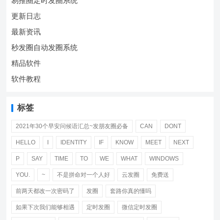
易推圈定时发圈系统
更新日志
最新资讯
秒发圈自动发圈系统
精品软件
软件教程
标签
2021年30个早安问候语汇总~发朋友圈必备
CAN
DONT
HELLO
I
IDENTITY
IF
KNOW
MEET
NEXT
P
SAY
TIME
TO
WE
WHAT
WINDOWS
YOU.
~
不是拼命对一个人好
云发圈
免费送
前两天都改一次密码了
发圈
套路你真的懂吗
如果下次我们能够相遇
定时发圈
微信定时发圈