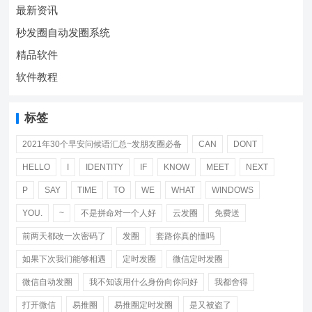
最新资讯
秒发圈自动发圈系统
精品软件
软件教程
标签
2021年30个早安问候语汇总~发朋友圈必备
CAN
DONT
HELLO
I
IDENTITY
IF
KNOW
MEET
NEXT
P
SAY
TIME
TO
WE
WHAT
WINDOWS
YOU.
~
不是拼命对一个人好
云发圈
免费送
前两天都改一次密码了
发圈
套路你真的懂吗
如果下次我们能够相遇
定时发圈
微信定时发圈
微信自动发圈
我不知该用什么身份向你问好
我都舍得
打开微信
易推圈
易推圈定时发圈
是又被盗了