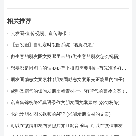
相关推荐
云发圈-宣传视频、宣传海报！
【云发圈】自动定时发圈系统（视频教程）
做生意的朋友圈文案哪里来的 (做生意的朋友怎么祝福)
想要都是同图片的话-p-p-等下拼图需要用到-首先准备好最
少八张的空白的白图保存到手机相册-要准备9张想相同的图
片-如果想要图片都不同得话-1-p-可以准备好45张的不同图
朋友圈励志文案素材 (朋友圈励志文案阳光正能量的句子)
片-p (都想要的图片)
成熟又霸气的短句发朋友圈素材-一些有脾气的高冷文案 (成
熟又霸气的头像)
名言集锦杨绛经典语录作文朋友圈文案素材 (名句杨绛)
求能发朋友圈长视频的APP (求能发朋友圈的文案)
可以在微信朋友圈发照片并且配音乐吗 (可以在微信朋友圈
卖东西吗)