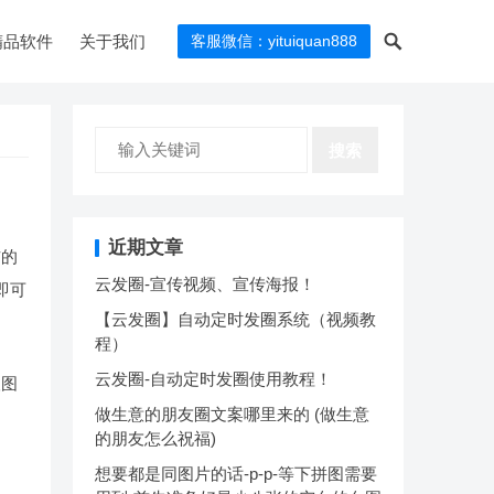
精品软件
关于我们
客服微信：yituiquan888
搜索
近期文章
布的
云发圈-宣传视频、宣传海报！
即可
【云发圈】自动定时发圈系统（视频教
程）
云发圈-自动定时发圈使用教程！
取图
做生意的朋友圈文案哪里来的 (做生意
的朋友怎么祝福)
想要都是同图片的话-p-p-等下拼图需要