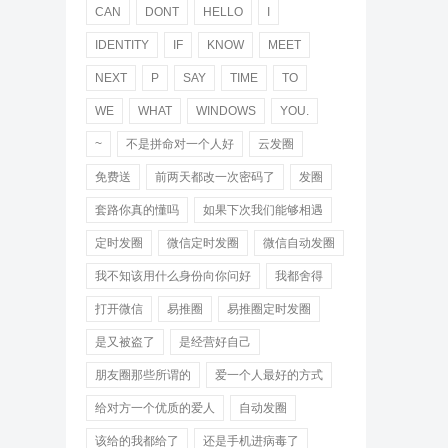
CAN
DONT
HELLO
I
IDENTITY
IF
KNOW
MEET
NEXT
P
SAY
TIME
TO
WE
WHAT
WINDOWS
YOU.
~
不是拼命对一个人好
云发圈
免费送
前两天都改一次密码了
发圈
套路你真的懂吗
如果下次我们能够相遇
定时发圈
微信定时发圈
微信自动发圈
我不知该用什么身份向你问好
我都舍得
打开微信
易推圈
易推圈定时发圈
是又被盗了
是经营好自己
朋友圈那些所谓的
爱一个人最好的方式
给对方一个优质的爱人
自动发圈
该给的我都给了
还是手机进病毒了