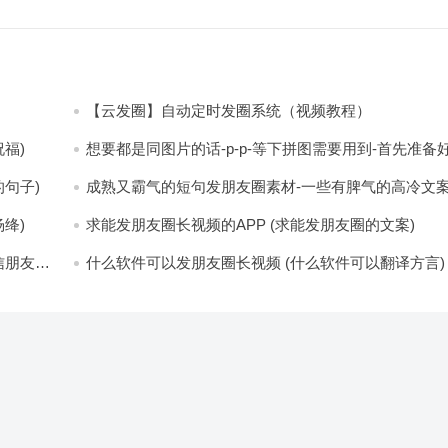
【云发圈】自动定时发圈系统（视频教程）
福)
想要都是同图片的话-p-p-等下拼图需要用到-首先准备
少八张的空白的白图保存到手机相册-要准备9张想相同
片-如果想要图片都不同得话-1-p-可以准备好45张的不
句子)
成熟又霸气的短句发朋友圈素材-一些有脾气的高冷文
片-p (都想要的图片)
(成熟又霸气的头像)
绛)
求能发朋友圈长视频的APP (求能发朋友圈的文案)
信朋友圈
什么软件可以发朋友圈长视频 (什么软件可以翻译方言)