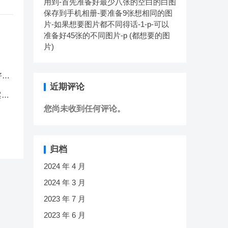
用到-首先准备好最少八张的空白的白图
保存到手机相册-要准备9张想相同的图
片-如果想要图片都不同得话-1-p-可以
准备好45张的不同图片-p (都想要的图
片)
好最
的图
近期评论
同图
案
您尚未收到任何评论。
归档
2024 年 4 月
2024 年 3 月
2023 年 7 月
2023 年 6 月